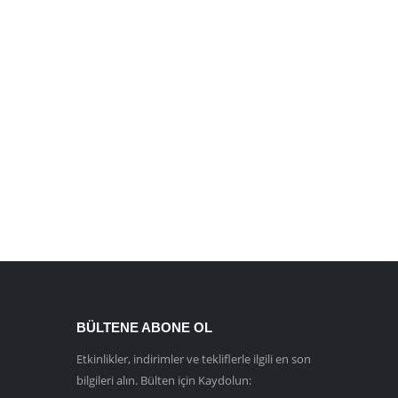
BÜLTENE ABONE OL
Etkinlikler, indirimler ve tekliflerle ilgili en son
bilgileri alın. Bülten için Kaydolun: