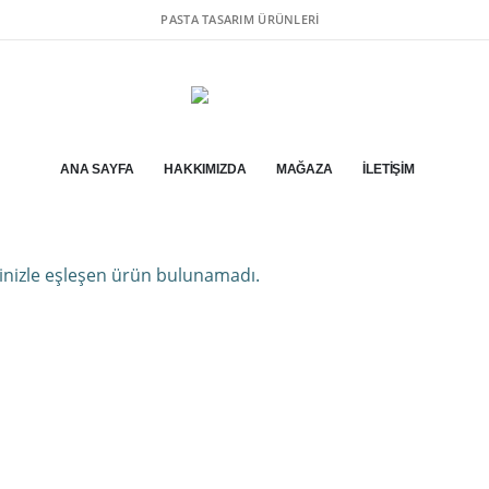
PASTA TASARIM ÜRÜNLERI
ANA SAYFA
HAKKIMIZDA
MAĞAZA
İLETIŞIM
inizle eşleşen ürün bulunamadı.