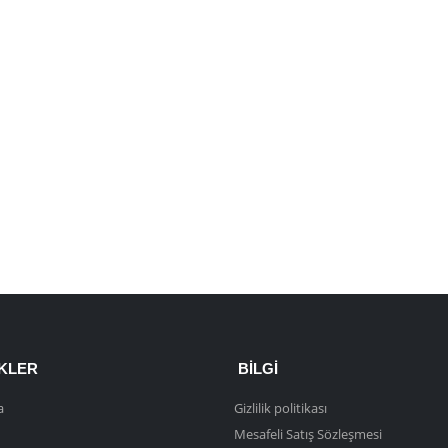
NKLER
BILGI
a
Gizlilik politikası
Mesafeli Satış Sözleşmesi