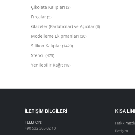
Çikolata Kalıpları
(3)
Fırçalar
(5)
Glazeler (Parlatıcılar) ve Açıcılar
(6)
Modelleme Ekipmanları
(30)
Silikon Kalıplar
(1420)
Stencil
(475)
Yenilebilir Kağıt
(18)
İLETIŞIM BILGILERI
KISA LI
TELEFON:
Hakkımızd
+90 532 365 02 10
İletişim