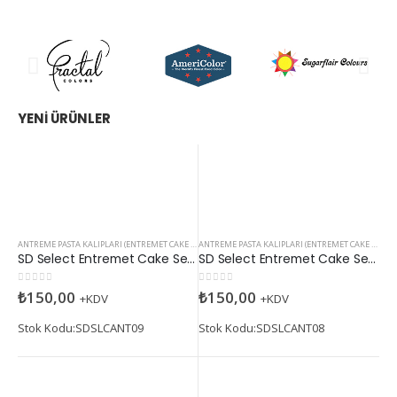
YENI ÜRÜNLER
ANTREME PASTA KALIPLARI (ENTREMET CAKE MOLDS)
ANTREME PASTA KALIPLARI (ENTREMET CAKE MOLDS)
SD Select Entremet Cake Series: Balloon Heart Cutter Small Cutter (Antreme Pasta Serisi: Balon Kalp Kesici)
SD Select Entremet Cake Series: Balloon Heart Cutter Cutter (Antreme Pasta Serisi: Balon Kalp Kesici)
0
5 üzerinden
0
5 üzerinden
₺
150,00
₺
150,00
+KDV
+KDV
Stok Kodu:SDSLCANT09
Stok Kodu:SDSLCANT08