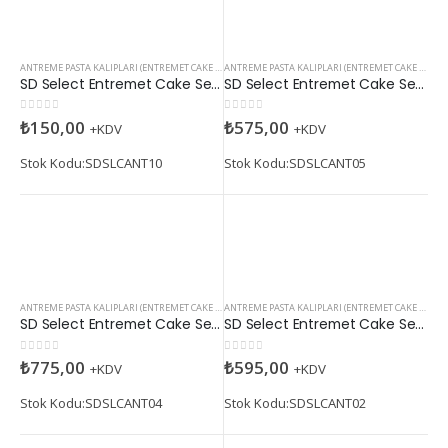
ANTREME PASTA KALIPLARI (ENTREMET CAKE MOLDS)
ANTREME PASTA KALIPLARI (ENTREMET CAKE MOLDS)
SD Select Entremet Cake Series: Star Cutter (Antreme Pasta Serisi: Yıldız Kesici)
SD Select Entremet Cake Series: Snowflake (Antreme Pasta Serisi: Kartanesi)
0
5 üzerinden
0
5 üzerinden
₺
150,00
₺
575,00
+KDV
+KDV
Stok Kodu:SDSLCANT10
Stok Kodu:SDSLCANT05
ANTREME PASTA KALIPLARI (ENTREMET CAKE MOLDS)
ANTREME PASTA KALIPLARI (ENTREMET CAKE MOLDS)
SD Select Entremet Cake Series: House (Antreme Pasta Serisi: Ev)
SD Select Entremet Cake Series: Pine Tree (Antreme Pasta Serisi: Çam Ağacı)
0
5 üzerinden
0
5 üzerinden
₺
775,00
₺
595,00
+KDV
+KDV
Stok Kodu:SDSLCANT04
Stok Kodu:SDSLCANT02