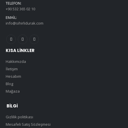
TELEFON:
+90 532 365 02 10
EMAIL:
info@sihirlidurak.com
KISA LINKLER
Hakkımızda
İletişim
Hesabım
Blog
Mağaza
BILGI
Gizlilik politikası
Mesafeli Satış Sözleşmesi