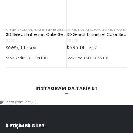
ANTREME PASTA KALIPLARI (ENTREMET CAKE MOLDS)
ANTREME PASTA KALIPLARI (ENTREMET CAKE MOLDS)
SD Select Entremet Cake Series: Pine Cone (Antreme Pasta Serisi: Çam Kozalağı)
SD Select Entremet Cake Series: Balloon Heart (Antreme Pasta Serisi: Balon Kalp)
0
5 üzerinden
0
5 üzerinden
₺
595,00
₺
595,00
+KDV
+KDV
Stok Kodu:SDSLCANT03
Stok Kodu:SDSLCANT01
INSTAGRAM'DA TAKİP ET
[jr_instagram id="2"]
İLETIŞIM BILGILERI