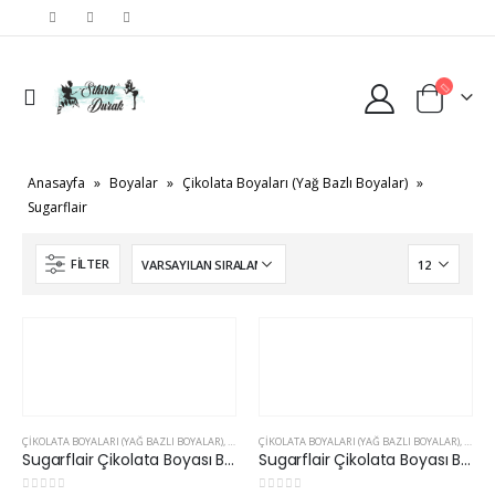
Anasayfa
»
Boyalar
»
Çikolata Boyaları (Yağ Bazlı Boyalar)
»
Sugarflair
FILTER
ÇIKOLATA BOYALARI (YAĞ BAZLI BOYALAR)
,
SUGARFLAIR
ÇIKOLATA BOYALARI (YAĞ BAZLI BOYALAR)
,
SUGAR
Sugarflair Çikolata Boyası Black (Yağ Bazlı)
Sugarflair Çikolata Boyası Brown (Yağ Bazlı)