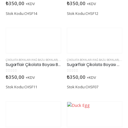
0
5 üzerinden
0
5 üzerinden
₺
350,00
₺
350,00
+KDV
+KDV
Stok Kodu:CHSF14
Stok Kodu:CHSF12
ÇIKOLATA BOYALARI (YAĞ BAZLI BOYALAR)
,
SUGARFLAIR
ÇIKOLATA BOYALARI (YAĞ BAZLI BOYALAR)
,
SUGAR
Sugarflair Çikolata Boyası Burgundy (Yağ Bazlı)
Sugarflair Çikolata Boyası Dark Blue (Yağ Bazlı)
0
5 üzerinden
0
5 üzerinden
₺
350,00
₺
350,00
+KDV
+KDV
Stok Kodu:CHSF11
Stok Kodu:CHSF07