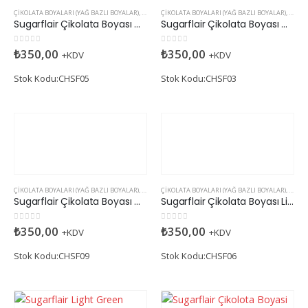
ÇIKOLATA BOYALARI (YAĞ BAZLI BOYALAR)
,
SUGARFLAIR
ÇIKOLATA BOYALARI (YAĞ BAZLI BOYALAR)
,
SUGAR
Sugarflair Çikolata Boyası Dark Green (Yağ Bazlı)
Sugarflair Çikolata Boyası Duck Egg (Yağ Bazlı)
0
5 üzerinden
0
5 üzerinden
₺
350,00
₺
350,00
+KDV
+KDV
Stok Kodu:CHSF05
Stok Kodu:CHSF03
ÇIKOLATA BOYALARI (YAĞ BAZLI BOYALAR)
,
SUGARFLAIR
ÇIKOLATA BOYALARI (YAĞ BAZLI BOYALAR)
,
SUGAR
Sugarflair Çikolata Boyası Grape Violet (Yağ Bazlı)
Sugarflair Çikolata Boyası Light Blue (Yağ Bazlı)
0
5 üzerinden
0
5 üzerinden
₺
350,00
₺
350,00
+KDV
+KDV
Stok Kodu:CHSF09
Stok Kodu:CHSF06