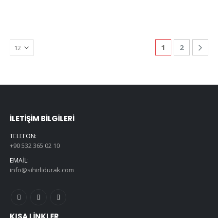
1
2
İLETIŞIM BILGILERI
TELEFON:
+90 532 365 02 10
EMAIL:
info@sihirlidurak.com
KISA LINKLER