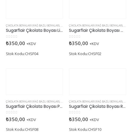
ÇIKOLATA BOYALARI (YAĞ BAZLI BOYALAR)
,
SUGARFLAIR
ÇIKOLATA BOYALARI (YAĞ BAZLI BOYALAR)
,
SUGAR
Sugarflair Çikolata Boyası Light Green (Yağ Bazlı)
Sugarflair Çikolata Boyası Orange (Yağ Bazlı)
0
5 üzerinden
0
5 üzerinden
₺
350,00
₺
350,00
+KDV
+KDV
Stok Kodu:CHSF04
Stok Kodu:CHSF02
ÇIKOLATA BOYALARI (YAĞ BAZLI BOYALAR)
,
SUGARFLAIR
ÇIKOLATA BOYALARI (YAĞ BAZLI BOYALAR)
,
SUGAR
Sugarflair Çikolata Boyası Pink (Yağ Bazlı)
Sugarflair Çikolata Boyası Red (Yağ Bazlı)
0
5 üzerinden
0
5 üzerinden
₺
350,00
₺
350,00
+KDV
+KDV
Stok Kodu:CHSF08
Stok Kodu:CHSF10