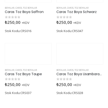
BOYALAR
,
CAROS
,
TOZ BOYALAR
BOYALAR
,
CAROS
,
TOZ BOYALAR
Caros Toz Boya Saffron
Caros Toz Boya Schwarz
₺
250,00
₺
250,00
0
5 üzerinden
0
5 üzerinden
+KDV
+KDV
Stok Kodu:CRS016
Stok Kodu:CRS047
BOYALAR
,
CAROS
,
TOZ BOYALAR
BOYALAR
,
CAROS
,
TOZ BOYALAR
Caros Toz Boya Taupe
Caros Toz Boya Usambaraveilchen
₺
250,00
₺
250,00
0
5 üzerinden
0
5 üzerinden
+KDV
+KDV
Stok Kodu:CRS037
Stok Kodu:CRS028