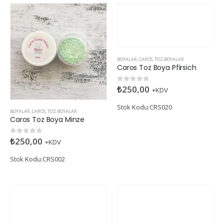
BOYALAR
,
CAROS
,
TOZ BOYALAR
Caros Toz Boya Pfirsich
₺
250,00
0
5 üzerinden
+KDV
Stok Kodu:CRS020
BOYALAR
,
CAROS
,
TOZ BOYALAR
Caros Toz Boya Minze
₺
250,00
0
5 üzerinden
+KDV
Stok Kodu:CRS002