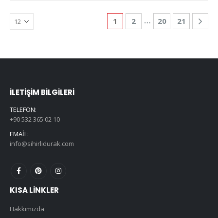
…
1
2
20
21
İLETIŞIM BILGILERI
TELEFON:
+90 532 365 02 10
EMAIL:
info@sihirlidurak.com
KISA LINKLER
Hakkımızda