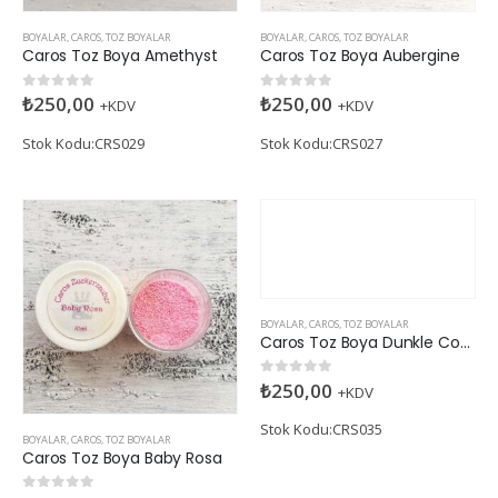
BOYALAR
,
CAROS
,
TOZ BOYALAR
BOYALAR
,
CAROS
,
TOZ BOYALAR
Caros Toz Boya Amethyst
Caros Toz Boya Aubergine
₺
250,00
₺
250,00
0
5 üzerinden
0
5 üzerinden
+KDV
+KDV
Stok Kodu:CRS029
Stok Kodu:CRS027
BOYALAR
,
CAROS
,
TOZ BOYALAR
Caros Toz Boya Dunkle Cosmos
₺
250,00
0
5 üzerinden
+KDV
Stok Kodu:CRS035
BOYALAR
,
CAROS
,
TOZ BOYALAR
Caros Toz Boya Baby Rosa