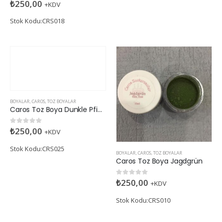
₺
250,00
0
5 üzerinden
+KDV
Stok Kodu:CRS018
BOYALAR
,
CAROS
,
TOZ BOYALAR
Caros Toz Boya Dunkle Pfingstrose
₺
250,00
0
5 üzerinden
+KDV
Stok Kodu:CRS025
BOYALAR
,
CAROS
,
TOZ BOYALAR
Caros Toz Boya Jagdgrün
₺
250,00
0
5 üzerinden
+KDV
Stok Kodu:CRS010