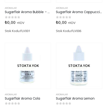
AROMALAR
AROMALAR
Sugarflair Aroma Bubble – Gum
Sugarflair Aroma Cappuccino
₺
0,00
₺
0,00
0
5 üzerinden
0
5 üzerinden
+KDV
+KDV
Stok Kodu:FLV001
Stok Kodu:FLV006
STOKTA YOK
STOKTA YOK
AROMALAR
AROMALAR
Sugarflair Aroma Cola
Sugarflair Aroma Lemon