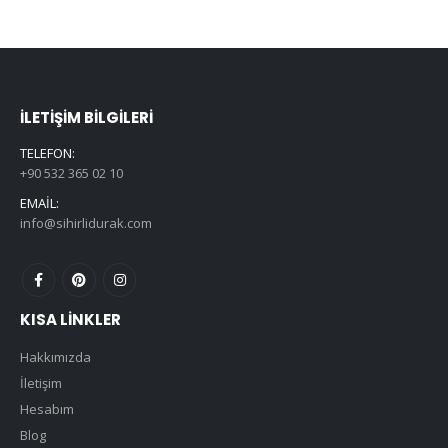
İLETIŞIM BILGILERI
TELEFON:
+90 532 365 02 10
EMAIL:
info@sihirlidurak.com
KISA LINKLER
Hakkımızda
İletişim
Hesabım
Blog