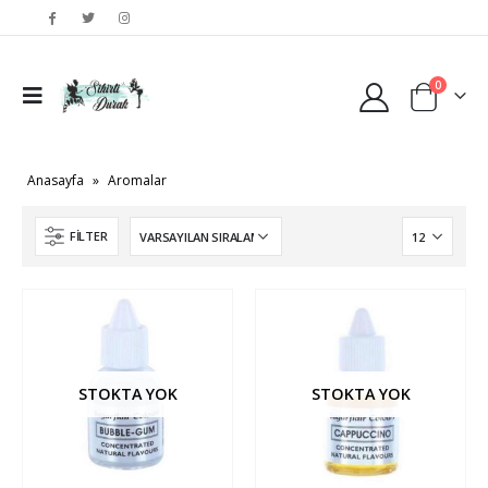
0
Anasayfa
»
Aromalar
FILTER
STOKTA YOK
STOKTA YOK