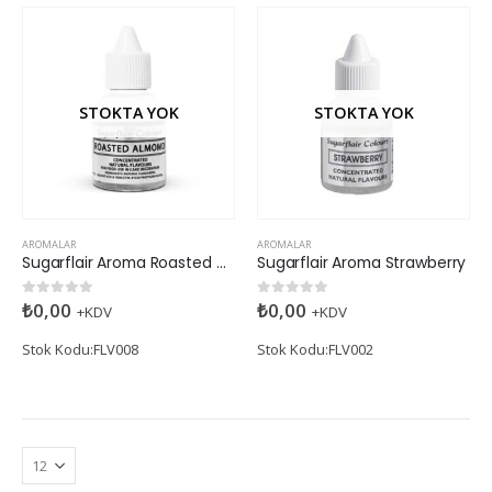
STOKTA YOK
STOKTA YOK
AROMALAR
AROMALAR
Sugarflair Aroma Roasted Almond
Sugarflair Aroma Strawberry
₺
0,00
₺
0,00
0
5 üzerinden
0
5 üzerinden
+KDV
+KDV
Stok Kodu:FLV008
Stok Kodu:FLV002