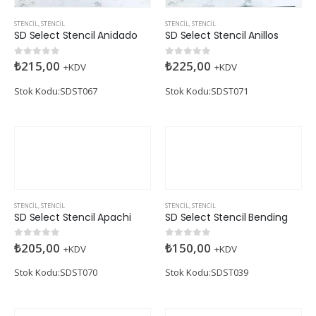
STENCIL
,
STENCIL
STENCIL
,
STENCIL
SD Select Stencil Anidado
SD Select Stencil Anillos
₺
215,00
₺
225,00
0
5 üzerinden
0
5 üzerinden
+KDV
+KDV
Stok Kodu:SDST067
Stok Kodu:SDST071
STENCIL
,
STENCIL
STENCIL
,
STENCIL
SD Select Stencil Apachi
SD Select Stencil Bending
₺
205,00
₺
150,00
0
5 üzerinden
0
5 üzerinden
+KDV
+KDV
Stok Kodu:SDST070
Stok Kodu:SDST039