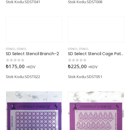
Stok Kodu:SDST041
Stok Kodu:SDST008
STENCIL
,
STENCIL
STENCIL
,
STENCIL
SD Select Stencil Branch-2
SD Select Stencil Cage Pattern
₺
175,00
₺
225,00
0
5 üzerinden
0
5 üzerinden
+KDV
+KDV
Stok Kodu:SDST022
Stok Kodu:SDST051