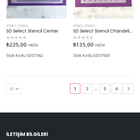
STENCIL
,
STENCIL
STENCIL
,
STENCIL
SD Select Stencil Center
SD Select Stencil Chandelier Drop
₺
225,00
₺
135,00
0
5 üzerinden
0
5 üzerinden
+KDV
+KDV
Stok Kodu:SDST062
Stok Kodu:SDST003
…
1
2
5
6
İLETIŞIM BILGILERI