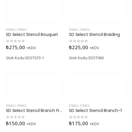
STENCIL
,
STENCIL
STENCIL
,
STENCIL
SD Select Stencil Bouquet
SD Select Stencil Braiding
₺
275,00
₺
225,00
0
5 üzerinden
0
5 üzerinden
+KDV
+KDV
Stok Kodu:SDST073-1
Stok Kodu:SDST060
STENCIL
,
STENCIL
STENCIL
,
STENCIL
SD Select Stencil Branch Frame
SD Select Stencil Branch-1
₺
150,00
₺
175,00
0
5 üzerinden
0
5 üzerinden
+KDV
+KDV