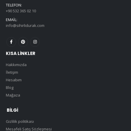
TELEFON:
+90 532 365 02 10
EMAIL:
info@sihirlidurak.com
KISA LINKLER
Hakkımızda
İletişim
Hesabım
Blog
Mağaza
BILGI
Gizlilik politikası
Mesafeli Satış Sözleşmesi