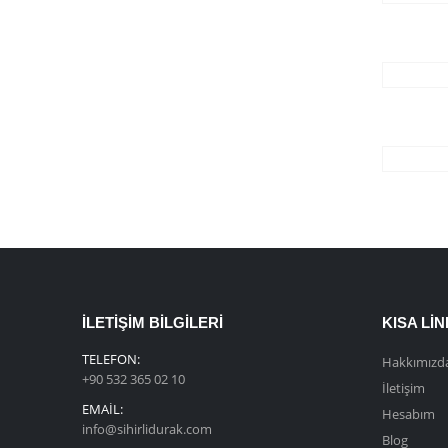
İLETIŞIM BILGILERI
KISA LI
TELEFON:
Hakkımızd
+90 532 365 02 10
İletişim
EMAIL:
Hesabım
info@sihirlidurak.com
Blog