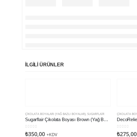
İLGILI ÜRÜNLER
ÇIKOLATA BOYALARI (YAĞ BAZLI BOYALAR)
,
SUGARFLAIR
ÇIKOLATA BOY
Sugarflair Çikolata Boyası Brown (Yağ Bazlı)
0
5 üzerinden
0
5 üzerin
₺
350,00
₺
275,00
+KDV