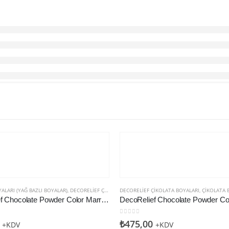
ALARI (YAĞ BAZLI BOYALAR)
,
DECORELIEF ÇIKOLATA BOYALARI
DECORELIEF ÇIKOLATA BOYALARI
,
ÇIKOLATA BOYALARI 
DecoRelief Chocolate Powder Color Marron (DecoRelief Çikolata Boyası Kahve)(Yağ Bazlı)
den
0
5 üzerinden
₺
475,00
+KDV
+KDV