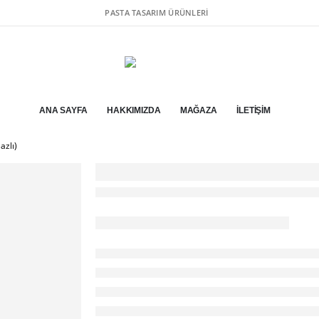
PASTA TASARIM ÜRÜNLERI
ANA SAYFA
HAKKIMIZDA
MAĞAZA
İLETIŞIM
azlı)