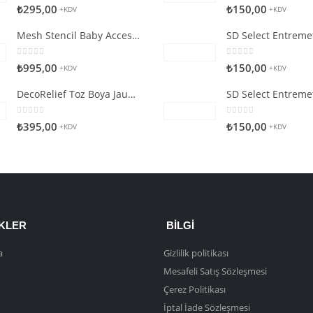
0
5 üzerinden
0
5 üzerinden
₺
295,00
₺
150,00
+KDV
+KDV
Mesh Stencil Baby Accessories
0
5 üzerinden
0
5 üzerinden
₺
995,00
₺
150,00
+KDV
+KDV
DecoRelief Toz Boya Jauna Citron
0
5 üzerinden
0
5 üzerinden
₺
395,00
₺
150,00
+KDV
+KDV
NKLER
BILGI
a
Gizlilik politikası
Mesafeli Satış Sözleşmesi
Çerez Politikası
İptal İade Sözleşmesi