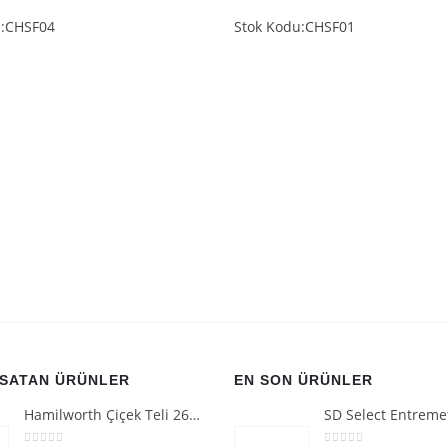
u:CHSF04
Stok Kodu:CHSF01
 SATAN ÜRÜNLER
EN SON ÜRÜNLER
Hamilworth Çiçek Teli 26g Beyaz