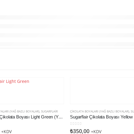
ALARI (YAĞ BAZLI BOYALAR)
,
SUGARFLAIR
ÇIKOLATA BOYALARI (YAĞ BAZLI BOYALAR)
,
S
Sugarflair Çikolata Boyası Light Green (Yağ Bazlı)
den
0
5 üzerinden
₺
350,00
+KDV
+KDV