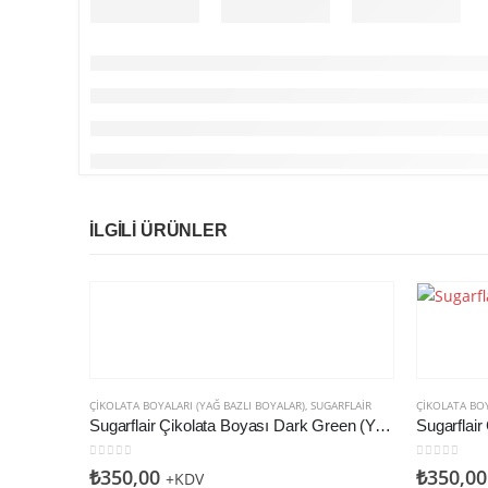
İLGILI ÜRÜNLER
ÇIKOLATA BOYALARI (YAĞ BAZLI BOYALAR)
,
SUGARFLAIR
ÇIKOLATA BOY
Sugarflair Çikolata Boyası Dark Green (Yağ Bazlı)
0
5 üzerinden
0
5 üzerin
₺
350,00
₺
350,00
+KDV