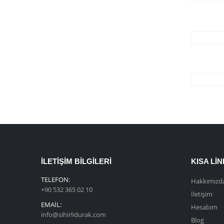
İLETIŞIM BILGILERI
KISA LI
TELEFON:
Hakkımızd
+90 532 365 02 10
İletişim
EMAIL:
Hesabım
info@sihirlidurak.com
Blog