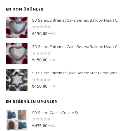
EN SON ÜRÜNLER
SD Select Entremet Cake Series: Balloon Heart Cutter Small Cutter (Antreme Pasta Serisi: Balon Kalp Kesici)
0
5 üzerinden
₺
150,00
+KDV
SD Select Entremet Cake Series: Balloon Heart Cutter Cutter (Antreme Pasta Serisi: Balon Kalp Kesici)
0
5 üzerinden
₺
150,00
+KDV
SD Select Entremet Cake Series: Star Cutter (Antreme Pasta Serisi: Yıldız Kesici)
0
5 üzerinden
₺
150,00
+KDV
EN BEĞENILEN ÜRÜNLER
SD Select Castle Cookie Set
0
5 üzerinden
₺
475,00
+KDV