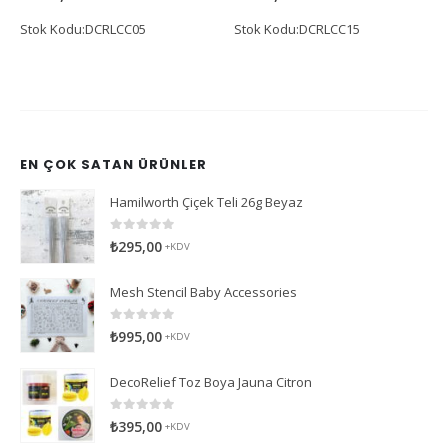
Stok Kodu:DCRLCC05
Stok Kodu:DCRLCC15
EN ÇOK SATAN ÜRÜNLER
Hamilworth Çiçek Teli 26g Beyaz
0
5 üzerinden
₺
295,00
+KDV
Mesh Stencil Baby Accessories
0
5 üzerinden
₺
995,00
+KDV
DecoRelief Toz Boya Jauna Citron
0
5 üzerinden
₺
395,00
+KDV