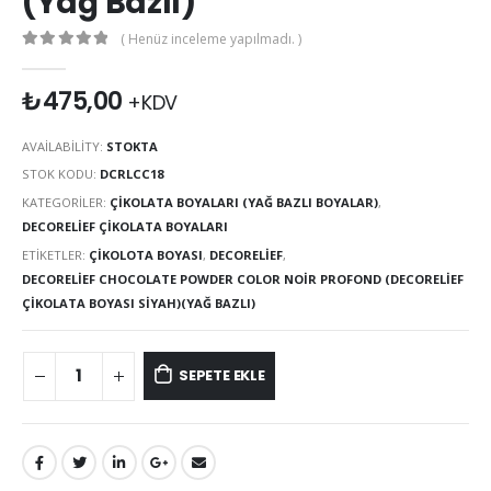
(Yağ Bazlı)
( Henüz inceleme yapılmadı. )
0
out of 5
₺
475,00
+KDV
AVAILABILITY:
STOKTA
STOK KODU:
DCRLCC18
KATEGORILER:
ÇIKOLATA BOYALARI (YAĞ BAZLI BOYALAR)
,
DECORELIEF ÇIKOLATA BOYALARI
ETIKETLER:
ÇIKOLOTA BOYASI
,
DECORELIEF
,
DECORELIEF CHOCOLATE POWDER COLOR NOIR PROFOND (DECORELIEF
ÇIKOLATA BOYASI SIYAH)(YAĞ BAZLI)
SEPETE EKLE