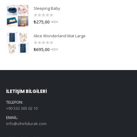
Sleeping Baby
0
5 üzerinden
₺
275,00
+KDV
Alice Wonderland Mat Large
0
5 üzerinden
₺
695,00
+KDV
İLETIŞIM BILGILERI
TELEFON:
+90 532 365 02 10
EMAIL:
info@sihirlidurak.com