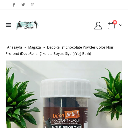
0
Anasayfa
»
Mağaza
»
DecoRelief Chocolate Powder Color Noir
Profond (DecoRelief Çikolata Boyası Siyah)(Yağ Bazlı)