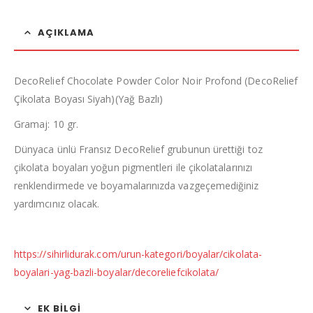
AÇIKLAMA
DecoRelief Chocolate Powder Color Noir Profond (DecoRelief
Çikolata Boyası Siyah)(Yağ Bazlı)
Gramaj: 10 gr.
Dünyaca ünlü Fransız DecoRelief grubunun ürettiği toz
çikolata boyaları yoğun pigmentleri ile çikolatalarınızı
renklendirmede ve boyamalarınızda vazgeçemediğiniz
yardımcınız olacak.
https://sihirlidurak.com/urun-kategori/boyalar/cikolata-
boyalari-yag-bazli-boyalar/decoreliefcikolata/
EK BILGI