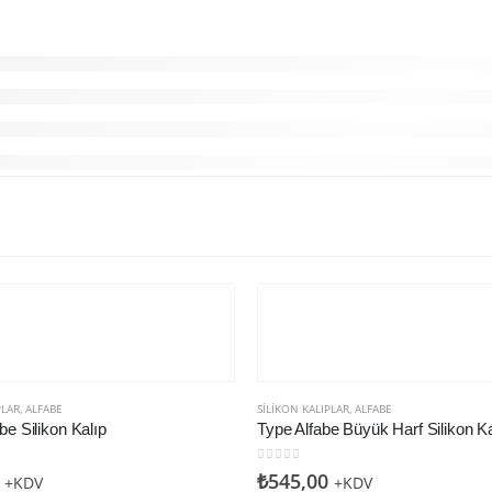
PLAR
,
ALFABE
SILIKON KALIPLAR
,
ALFABE
abe Silikon Kalıp
Type Alfabe Büyük Harf Silikon Ka
den
0
5 üzerinden
₺
545,00
+KDV
+KDV