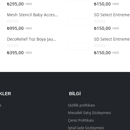
0
5 üzerinden
0
5 üzerinden
₺
295,00
₺
150,00
+KDV
+KDV
Mesh Stencil Baby Accessories
0
5 üzerinden
0
5 üzerinden
₺
995,00
₺
150,00
+KDV
+KDV
DecoRelief Toz Boya Jauna Citron
0
5 üzerinden
0
5 üzerinden
₺
395,00
₺
150,00
+KDV
+KDV
NKLER
BILGI
a
Gizlilik politikası
Mesafeli Satış Sözleşmesi
Çerez Politikası
İptal İade Sözleşmesi