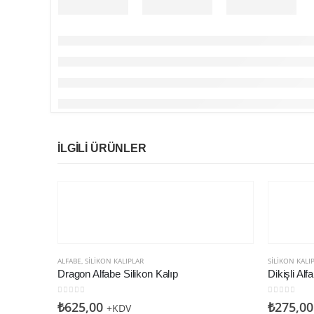
İLGILI ÜRÜNLER
ALFABE
,
SILIKON KALIPLAR
SILIKON KALI
Dragon Alfabe Silikon Kalıp
Dikişli Alf
0
5 üzerinden
0
5 üzerin
₺
625,00
₺
275,00
+KDV