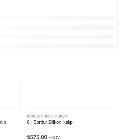
BORDÜR
,
SILIKON KALIPLAR
lıp
6’lı Bordür Silikon Kalıp
0
5 üzerinden
₺
575,00
+KDV