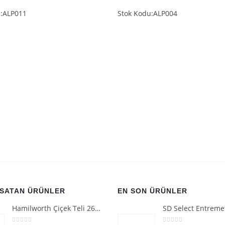
u:ALP011
Stok Kodu:ALP004
 SATAN ÜRÜNLER
EN SON ÜRÜNLER
Hamilworth Çiçek Teli 26g Beyaz