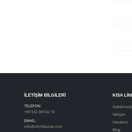
İLETIŞIM BILGILERI
KISA LI
TELEFON:
Hakkımızd
+90 532 365 02 10
İletişim
EMAIL:
Hesabım
info@sihirlidurak.com
Blog