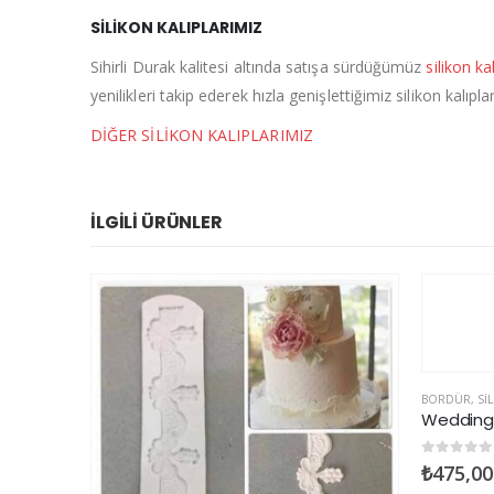
SİLİKON KALIPLARIMIZ
Sihirli Durak kalitesi altında satışa sürdüğümüz
silikon ka
yenilikleri takip ederek hızla genişlettiğimiz silikon kalı
DİĞER SİLİKON KALIPLARIMIZ
İLGILI ÜRÜNLER
BORDÜR
,
SILIKON KALIPLAR
Wedding Bordür-2 Silikon Kalıp
0
5 üzerinden
₺
475,00
+KDV