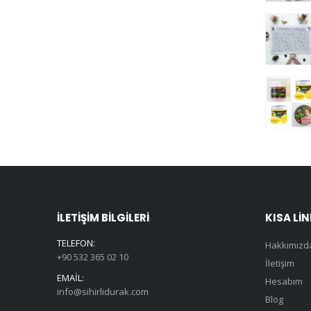
İLETIŞIM BILGILERI
KISA LI
TELEFON:
Hakkımızd
+90 532 365 02 10
İletişim
EMAIL:
Hesabım
info@sihirlidurak.com
Blog