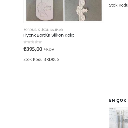
Stok Kodu:BRD004
SILIKON KALI
Dikişli Al
0
5 üzerin
₺
275,00
Stok Kod
EN ÇOK