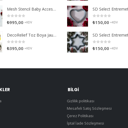
Mesh Stencil Baby Accessories
0
5 üzerinden
0
5 üzerinden
₺
995,00
₺
150,00
+KDV
+KDV
DecoRelief Toz Boya Jauna Citron
0
5 üzerinden
0
5 üzerinden
₺
395,00
₺
150,00
+KDV
+KDV
NKLER
BILGI
a
Gizlilik politikası
Mesafeli Satış Sözleşmesi
Çerez Politikası
İptal İade Sözleşmesi