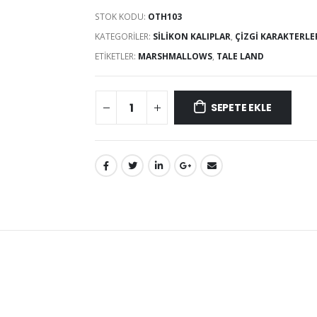
STOK KODU:
OTH103
KATEGORILER:
SILIKON KALIPLAR
,
ÇIZGI KARAKTERLE
ETIKETLER:
MARSHMALLOWS
,
TALE LAND
SEPETE EKLE