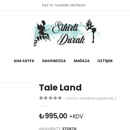
PASTA TASARIM ÜRÜNLERI
ANA SAYFA
HAKKIMIZDA
MAĞAZA
İLETIŞIM
Tale Land
( Henüz inceleme yapılmadı. )
0
out of 5
₺
995,00
+KDV
AVAILABILITY:
STOKTA