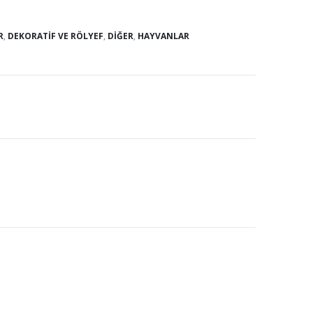
R
,
DEKORATIF VE RÖLYEF
,
DIĞER
,
HAYVANLAR