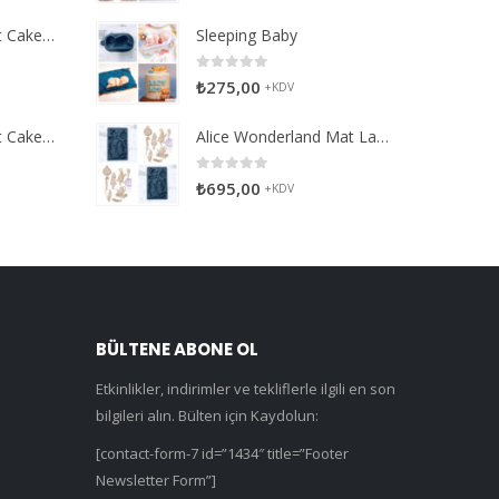
SD Select Entremet Cake Series: Balloon Heart Cutter Cutter (Antreme Pasta Serisi: Balon Kalp Kesici)
Sleeping Baby
0
5 üzerinden
₺
275,00
+KDV
SD Select Entremet Cake Series: Star Cutter (Antreme Pasta Serisi: Yıldız Kesici)
Alice Wonderland Mat Large
0
5 üzerinden
₺
695,00
+KDV
BÜLTENE ABONE OL
Etkinlikler, indirimler ve tekliflerle ilgili en son
bilgileri alın. Bülten için Kaydolun:
[contact-form-7 id=”1434″ title=”Footer
Newsletter Form”]