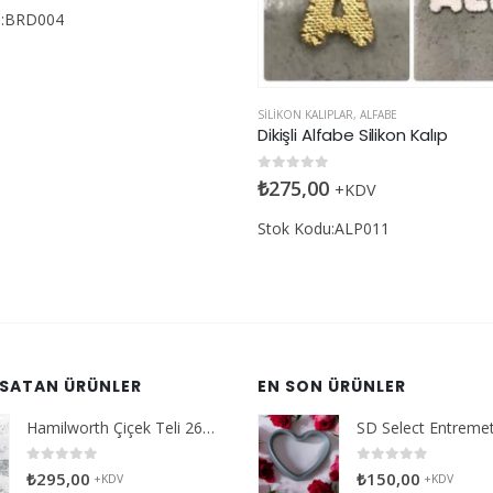
PLAR
,
ALFABE
BORDÜR
,
SILIKON KALIPLAR
fabe Silikon Kalıp
İnci Bordür Küçük Boy Silikon K
den
0
5 üzerinden
₺
650,00
+KDV
+KDV
u:ALP011
Stok Kodu:BRD013
 SATAN ÜRÜNLER
EN SON ÜRÜNLER
Hamilworth Çiçek Teli 26g Beyaz
0
5 üzerinden
0
5 üzerinden
₺
295,00
₺
150,00
+KDV
+KDV