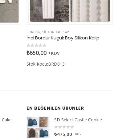
BORDÜR
,
SILIKON KALIPLAR
BABY
,
SILIKO
alıp
Wedding Bordür-1 Silikon Kalıp
3D Bebek
0
5 üzerinden
0
5 üzerin
₺
395,00
₺
895,0
+KDV
Stok Kodu:BRD003
Stok Kod
EN BEĞENILEN ÜRÜNLER
SD Select Entremet Cake Series: Balloon Heart Cutter Small Cutter (Antreme Pasta Serisi: Balon Kalp Kesici)
SD Select Castle Cookie Set
0
5 üzerinden
₺
475,00
+KDV