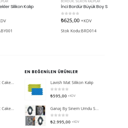
BORDÜR
,
SILIKON KALIPLAR
ALFABE
,
SILI
İnci Bordür Büyük Boy Silikon Kalıp
Twist Al
0
5 üzerinden
0
5 üzerin
₺
625,00
₺
395,0
+KDV
Stok Kodu:BRD014
Stok Kod
EN BEĞENILEN ÜRÜNLER
SD Select Entremet Cake Series: Balloon Heart Cutter Small Cutter (Antreme Pasta Serisi: Balon Kalp Kesici)
Lavish Mat Silikon Kalıp
0
5 üzerinden
₺
595,00
+KDV
SD Select Entremet Cake Series: Balloon Heart Cutter Cutter (Antreme Pasta Serisi: Balon Kalp Kesici)
Ganaj By Sinem Umdu Series Frame-2 Silikon Kalıp
0
5 üzerinden
₺
2.995,00
+KDV