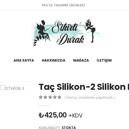
PASTA TASARIM ÜRÜNLERI
ANA SAYFA
HAKKIMIZDA
MAĞAZA
İLETIŞIM
Taç Silikon-2 Silikon
( Henüz inceleme yapılmadı. )
0
out of 5
₺
425,00
+KDV
AVAILABILITY:
STOKTA