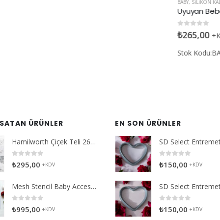
BABY
,
SILIKON KALIPLAR
Uyuyan Bebekler Silikon Kalıp
0
5 üzerinden
₺
265,00
+KDV
Stok Kodu:BABY001
 SATAN ÜRÜNLER
EN SON ÜRÜNLER
Hamilworth Çiçek Teli 26g Beyaz
0
5 üzerinden
0
5 üzerinden
₺
295,00
₺
150,00
+KDV
+KDV
Mesh Stencil Baby Accessories
0
5 üzerinden
0
5 üzerinden
₺
995,00
₺
150,00
+KDV
+KDV