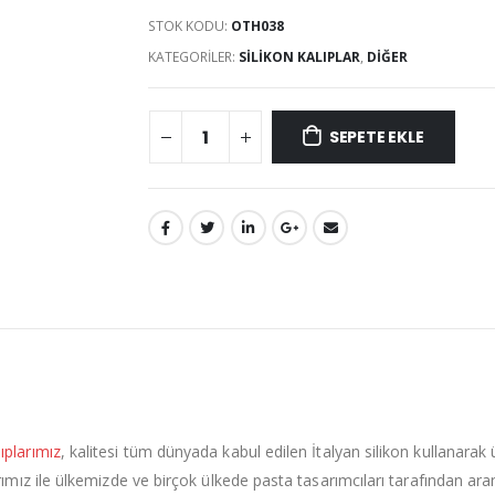
STOK KODU:
OTH038
KATEGORILER:
SILIKON KALIPLAR
,
DIĞER
SEPETE EKLE
lıplarımız
, kalitesi tüm dünyada kabul edilen İtalyan silikon kullanarak
plarımız ile ülkemizde ve birçok ülkede pasta tasarımcıları tarafından a