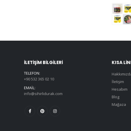
İLETIŞIM BILGILERI
KISA LI
TELEFON:
Hakkımızd
+90 532 365 02 10
İletişim
EMAIL:
Hesabım
info@sihirlidurak.com
Blog
Mağaza