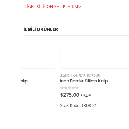
DİĞER SİLİKON KALIPLARIMIZ
İLGILI ÜRÜNLER
SILIKON KALIPLAR
,
BORDÜR
ALFABE
,
SILI
ince Bordür Silikon Kalıp
Branch Ra
0
5 üzerinden
0
5 üzerin
₺
275,00
₺
215,00
+KDV
Stok Kodu:BRD002
Stok Kod