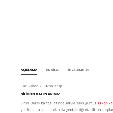
AÇIKLAMA
EK BILGI
İNCELEME (0)
Taç Silikon-2 Silikon Kalıp
SİLİKON KALIPLARIMIZ
Sihirli Durak kalitesi altında satışa sürdüğümüz
silikon ka
yenilikleri takip ederek hızla genişlettiğimiz silikon kalı