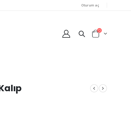
Oturum aç
 Kalıp