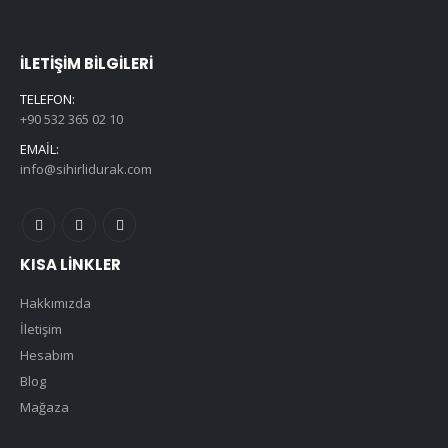
İLETIŞIM BILGILERI
TELEFON:
+90 532 365 02 10
EMAIL:
info@sihirlidurak.com
KISA LINKLER
Hakkımızda
İletişim
Hesabım
Blog
Mağaza