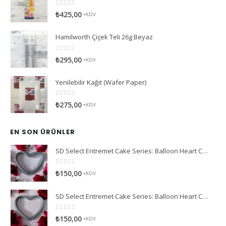
0
5 üzerinden
₺
425,00
+KDV
Hamilworth Çiçek Teli 26g Beyaz
0
5 üzerinden
₺
295,00
+KDV
Yenilebilir Kağıt (Wafer Paper)
0
5 üzerinden
₺
275,00
+KDV
EN SON ÜRÜNLER
SD Select Entremet Cake Series: Balloon Heart Cutter Small Cutter (Antreme Pasta Serisi: Balon Kalp Kesici)
0
5 üzerinden
₺
150,00
+KDV
SD Select Entremet Cake Series: Balloon Heart Cutter Cutter (Antreme Pasta Serisi: Balon Kalp Kesici)
0
5 üzerinden
₺
150,00
+KDV