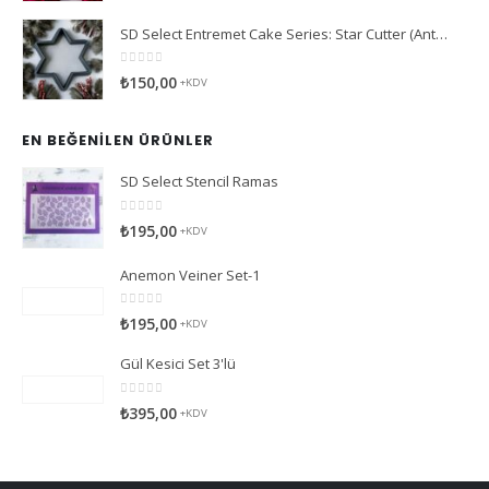
SD Select Entremet Cake Series: Star Cutter (Antreme Pasta Serisi: Yıldız Kesici)
0
5 üzerinden
₺
150,00
+KDV
EN BEĞENILEN ÜRÜNLER
SD Select Stencil Ramas
0
5 üzerinden
₺
195,00
+KDV
Anemon Veiner Set-1
0
5 üzerinden
₺
195,00
+KDV
Gül Kesici Set 3'lü
0
5 üzerinden
₺
395,00
+KDV