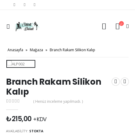
Anasayfa
»
Mağaza
»
Branch Rakam Silikon Kalıp
Branch Rakam Silikon
Kalıp
( Henüz inceleme yapılmadı. )
0
out of 5
₺
215,00
+KDV
AVAILABILITY:
STOKTA