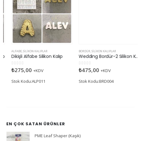
BORDÜR
,
SILIKON KALIPLAR
Wedding Bordür-2 Silikon Kalıp
0
5 üzerinden
₺
475,00
+KDV
Stok Kodu:BRD004
ALFABE
,
SILIKON KALIPLAR
Dikişli Alfabe Silikon Kalıp
0
5 üzerinden
₺
275,00
+KDV
Stok Kodu:ALP011
EN ÇOK SATAN ÜRÜNLER
PME Leaf Shaper (Kaşık)