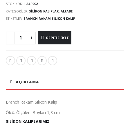
STOK KODU:
ALP002
KATEGORILER:
SILIKON KALIPLAR
,
ALFABE
ETIKETLER:
BRANCH RAKAM SILIKON KALIP
SEPETE EKLE
AÇIKLAMA
Branch Rakam Silikon Kalıp
Ölçü: Ölçüleri: Boyları 1,8 cm
SİLİKON KALIPLARIMIZ