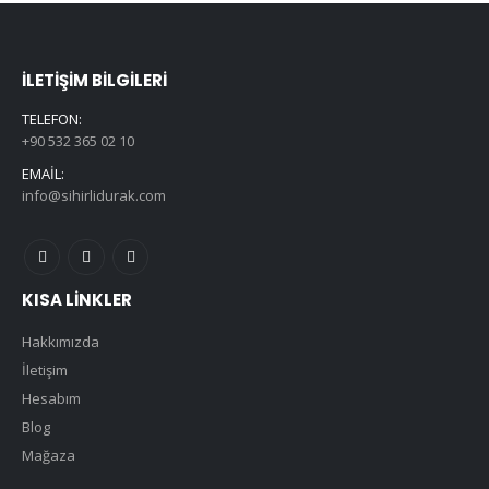
İLETIŞIM BILGILERI
TELEFON:
+90 532 365 02 10
EMAIL:
info@sihirlidurak.com
KISA LINKLER
Hakkımızda
İletişim
Hesabım
Blog
Mağaza