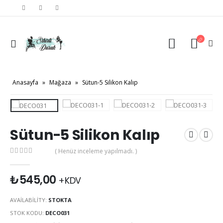
Anasayfa
»
Mağaza
»
Sütun-5 Silikon Kalıp
Sütun-5 Silikon Kalıp
( Henüz inceleme yapılmadı. )
0
out of 5
₺
545,00
+KDV
AVAILABILITY:
STOKTA
STOK KODU:
DECO031