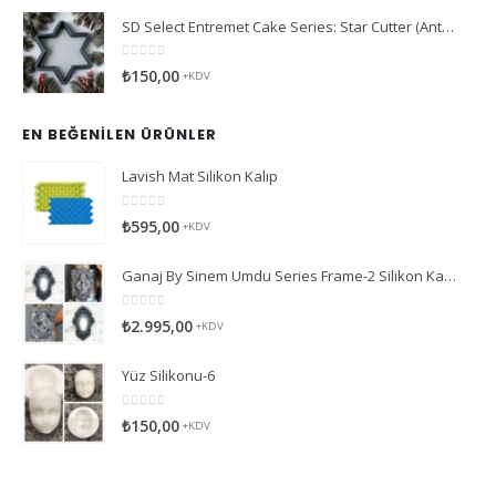
SD Select Entremet Cake Series: Star Cutter (Antreme Pasta Serisi: Yıldız Kesici)
0
5 üzerinden
₺
150,00
+KDV
EN BEĞENILEN ÜRÜNLER
Lavish Mat Silikon Kalıp
0
5 üzerinden
₺
595,00
+KDV
Ganaj By Sinem Umdu Series Frame-2 Silikon Kalıp
0
5 üzerinden
₺
2.995,00
+KDV
Yüz Silikonu-6
0
5 üzerinden
₺
150,00
+KDV