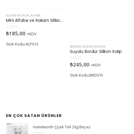
SILIKON KALIPLAR
,
ALFABE
BORDÜR
,
SILIKON KALIPLAR
Mini Alfabe ve Rakam Silikon Kalıp
Suyolu Bordür Silikon Kalıp
0
5 üzerinden
0
5 üzerinden
₺
185,00
₺
245,00
+KDV
+KDV
Stok Kodu:ALP013
Stok Kodu:BRD015
EN ÇOK SATAN ÜRÜNLER
Hamilworth Çiçek Teli 26g Beyaz