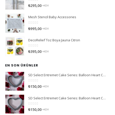
0
5 üzerinden
₺
295,00
+KDV
Mesh Stencil Baby Accessories
0
5 üzerinden
₺
995,00
+KDV
DecoRelief Toz Boya Jauna Citron
0
5 üzerinden
₺
395,00
+KDV
EN SON ÜRÜNLER
SD Select Entremet Cake Series: Balloon Heart Cutter Small Cutter (Antreme Pasta Serisi: Balon Kalp Kesici)
0
5 üzerinden
₺
150,00
+KDV
SD Select Entremet Cake Series: Balloon Heart Cutter Cutter (Antreme Pasta Serisi: Balon Kalp Kesici)
0
5 üzerinden
₺
150,00
+KDV