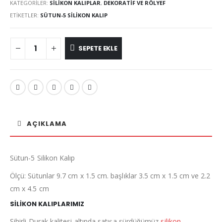
KATEGORILER:
SILIKON KALIPLAR
,
DEKORATIF VE RÖLYEF
ETIKETLER:
SÜTUN-5 SILIKON KALIP
SEPETE EKLE
AÇIKLAMA
Sütun-5 Silikon Kalıp
Ölçü: Sütunlar 9.7 cm x 1.5 cm. başlıklar 3.5 cm x 1.5 cm ve 2.2
cm x 4.5 cm
SİLİKON KALIPLARIMIZ
Sihirli Durak kalitesi altında satışa sürdüğümüz
silikon