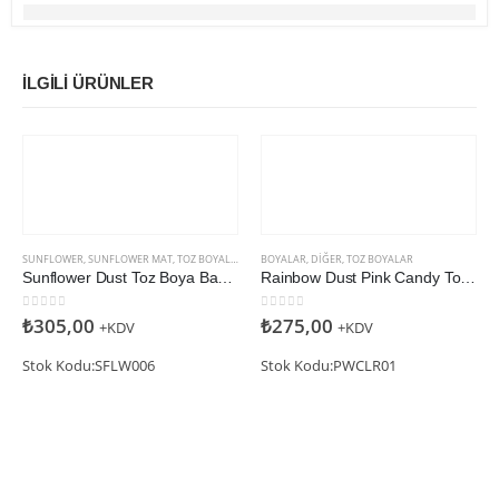
İLGILI ÜRÜNLER
SUNFLOWER
,
SUNFLOWER MAT
,
TOZ BOYALAR
BOYALAR
,
DIĞER
,
TOZ BOYALAR
Sunflower Dust Toz Boya Bayberry (Mat)
Rainbow Dust Pink Candy Toz Boya
0
5 üzerinden
0
5 üzerinden
₺
305,00
₺
275,00
+KDV
+KDV
Stok Kodu:SFLW006
Stok Kodu:PWCLR01