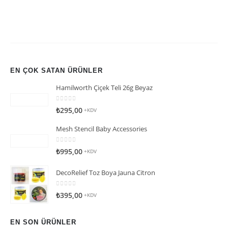
EN ÇOK SATAN ÜRÜNLER
Hamilworth Çiçek Teli 26g Beyaz
0
5 üzerinden
₺
295,00
+KDV
Mesh Stencil Baby Accessories
0
5 üzerinden
₺
995,00
+KDV
DecoRelief Toz Boya Jauna Citron
0
5 üzerinden
₺
395,00
+KDV
EN SON ÜRÜNLER