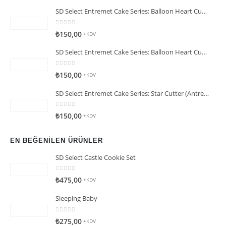
SD Select Entremet Cake Series: Balloon Heart Cutter Small Cutter (Antreme Pasta Serisi: Balon Kalp Kesici)
0
5 üzerinden
₺
150,00
+KDV
SD Select Entremet Cake Series: Balloon Heart Cutter Cutter (Antreme Pasta Serisi: Balon Kalp Kesici)
0
5 üzerinden
₺
150,00
+KDV
SD Select Entremet Cake Series: Star Cutter (Antreme Pasta Serisi: Yıldız Kesici)
0
5 üzerinden
₺
150,00
+KDV
EN BEĞENILEN ÜRÜNLER
SD Select Castle Cookie Set
0
5 üzerinden
₺
475,00
+KDV
Sleeping Baby
0
5 üzerinden
₺
275,00
+KDV