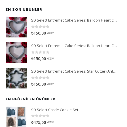
EN SON ÜRÜNLER
SD Select Entremet Cake Series: Balloon Heart Cutter Small Cutter (Antreme Pasta Serisi: Balon Kalp Kesici)
0
5 üzerinden
₺
150,00
+KDV
SD Select Entremet Cake Series: Balloon Heart Cutter Cutter (Antreme Pasta Serisi: Balon Kalp Kesici)
0
5 üzerinden
₺
150,00
+KDV
SD Select Entremet Cake Series: Star Cutter (Antreme Pasta Serisi: Yıldız Kesici)
0
5 üzerinden
₺
150,00
+KDV
EN BEĞENILEN ÜRÜNLER
SD Select Castle Cookie Set
0
5 üzerinden
₺
475,00
+KDV