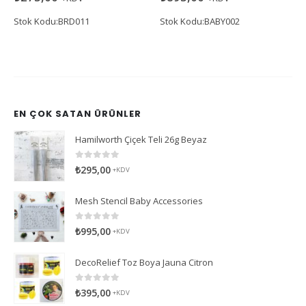
Stok Kodu:BABY002
Stok Kodu:BRD001
EN ÇOK SATAN ÜRÜNLER
Hamilworth Çiçek Teli 26g Beyaz
0
5 üzerinden
₺
295,00
+KDV
Mesh Stencil Baby Accessories
0
5 üzerinden
₺
995,00
+KDV
DecoRelief Toz Boya Jauna Citron
0
5 üzerinden
₺
395,00
+KDV