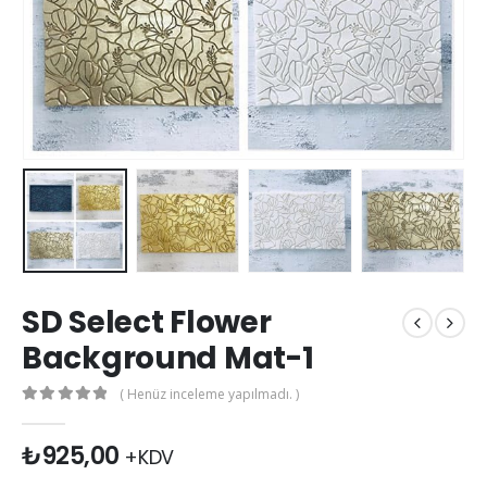
SD Select Flower
Background Mat-1
( Henüz inceleme yapılmadı. )
0
out of 5
₺
925,00
+KDV