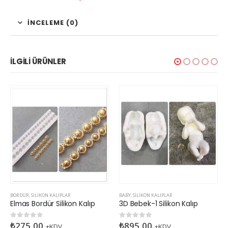
İNCELEME (0)
İLGILI ÜRÜNLER
BABY
,
SILIKON KALIPLAR
BORDÜR
,
SILIKON KALIPLAR
3D Bebek-1 Silikon Kalıp
Büyük Gül Bordür Silikon Kalıp
₺
895,00
₺
575,00
0
5 üzerinden
0
5 üzerinden
+KDV
+KDV