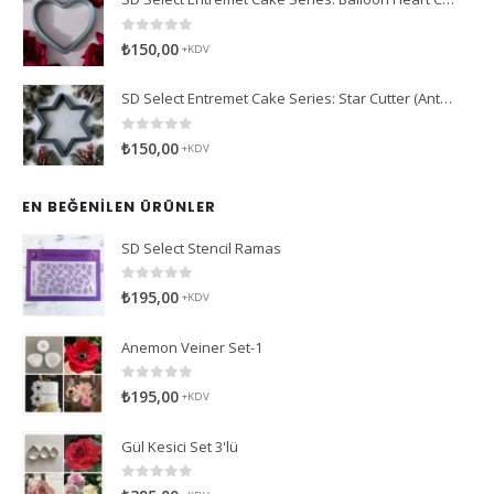
0
5 üzerinden
₺
150,00
+KDV
SD Select Entremet Cake Series: Star Cutter (Antreme Pasta Serisi: Yıldız Kesici)
0
5 üzerinden
₺
150,00
+KDV
EN BEĞENILEN ÜRÜNLER
SD Select Stencil Ramas
0
5 üzerinden
₺
195,00
+KDV
Anemon Veiner Set-1
0
5 üzerinden
₺
195,00
+KDV
Gül Kesici Set 3'lü
0
5 üzerinden