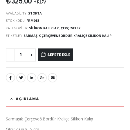
₺
325,00
+KDV
AVAILABILITY:
STOKTA
STOK KODU:
FRM018
KATEGORILER:
SILIKON KALIPLAR
,
ÇERÇEVELER
ETIKETLER:
SARMAŞIK ÇERÇEVE&BORDÜR KRALIÇE SILIKON KALIP
SEPETE EKLE
AÇIKLAMA
Sarmaşık Çerçeve&Bordür Kraliçe Silikon Kalıp
Ölçü: çapı 9, 5 cm