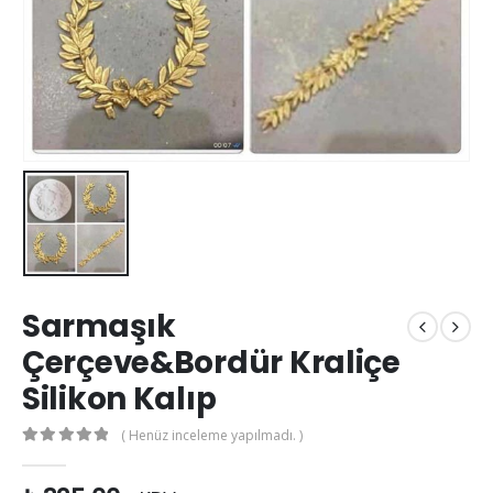
Sarmaşık
Çerçeve&Bordür Kraliçe
Silikon Kalıp
( Henüz inceleme yapılmadı. )
0
out of 5