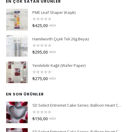
EN ÇOK SATAN ÜRÜNLER
PME Leaf Shaper (Kaşık)
0
5 üzerinden
₺
425,00
+KDV
Hamilworth Çiçek Teli 26g Beyaz
0
5 üzerinden
₺
295,00
+KDV
Yenilebilir Kağıt (Wafer Paper)
0
5 üzerinden
₺
275,00
+KDV
EN SON ÜRÜNLER
SD Select Entremet Cake Series: Balloon Heart Cutter Small Cutter (Antreme Pasta Serisi: Balon Kalp Kesici)
0
5 üzerinden
₺
150,00
+KDV
SD Select Entremet Cake Series: Balloon Heart Cutter Cutter (Antreme Pasta Serisi: Balon Kalp Kesici)