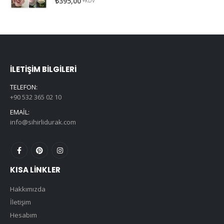
₺
395,00
+KDV
İLETIŞIM BILGILERI
TELEFON:
+90 532 365 02 10
EMAIL:
info@sihirlidurak.com
KISA LINKLER
Hakkımızda
İletişim
Hesabım