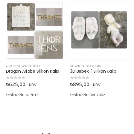
ALFABE
,
SILIKON KALIPLAR
SILIKON KALIPLAR
,
BABY
Dragon Alfabe Silikon Kalıp
3D Bebek-1 Silikon Kalıp
₺
625,00
₺
895,00
0
5 üzerinden
0
5 üzerinden
+KDV
+KDV
Stok Kodu:ALP012
Stok Kodu:BABY002