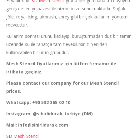
El yapımıdır.
SD Mesh stencil
grubu her gün daha da büyüyen
geniş desen yelpazesi ile hizmetinize sunulmaktadır. Soğuk
jöle, royal icing, airbrush, sprey gibi bir çok kullanım yöntemi
mevcuttur.
Kullanım sonrası ürünü katlayıp, buruşturmadan düz bir zemin
üzerinde su ile rahatça tamizleyebilirsiniz. Yeniden
kullanılabilen bir ürün grubudur.
Mesh Stencil fiyatlarımız için lütfen firmamız ile
irtibata geçiniz.
Please contact our company for our Mesh Stencil
prices.
Whatsapp: +90 532 365 02 10
Instagram: @sihirlidurak_turkiye (DM)
Mail: info@sihirlidurak.com
SD Mesh Stencil