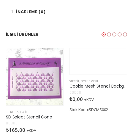
İNCELEME (0)
İLGILI ÜRÜNLER
STENCIL
,
COOKIE MESH
Cookie Mesh Stencil Background-2
0
5 üzerinden
₺
0,00
+KDV
Stok Kodu:SDCMS002
STENCIL
,
STENCIL
SD Select Stencil Cone
0
5 üzerinden
₺
165,00
+KDV