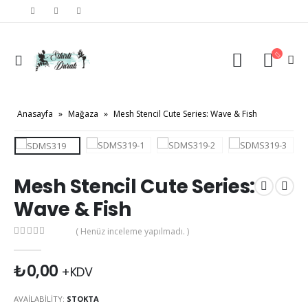
Anasayfa
»
Mağaza
»
Mesh Stencil Cute Series: Wave & Fish
Mesh Stencil Cute Series:
Wave & Fish
( Henüz inceleme yapılmadı. )
0
out of 5
₺
0,00
+KDV
AVAILABILITY:
STOKTA