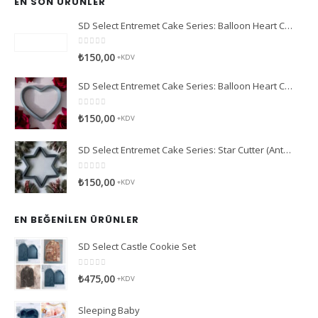
EN SON ÜRÜNLER
SD Select Entremet Cake Series: Balloon Heart Cutter Small Cutter (Antreme Pasta Serisi: Balon Kalp Kesici)
0
5 üzerinden
₺
150,00
+KDV
SD Select Entremet Cake Series: Balloon Heart Cutter Cutter (Antreme Pasta Serisi: Balon Kalp Kesici)
0
5 üzerinden
₺
150,00
+KDV
SD Select Entremet Cake Series: Star Cutter (Antreme Pasta Serisi: Yıldız Kesici)
0
5 üzerinden
₺
150,00
+KDV
EN BEĞENILEN ÜRÜNLER
SD Select Castle Cookie Set
0
5 üzerinden
₺
475,00
+KDV
Sleeping Baby