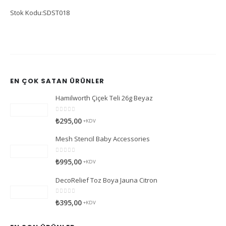
Stok Kodu:SDST018
EN ÇOK SATAN ÜRÜNLER
Hamilworth Çiçek Teli 26g Beyaz
0
5 üzerinden
₺
295,00
+KDV
Mesh Stencil Baby Accessories
0
5 üzerinden
₺
995,00
+KDV
DecoRelief Toz Boya Jauna Citron
0
5 üzerinden
₺
395,00
+KDV