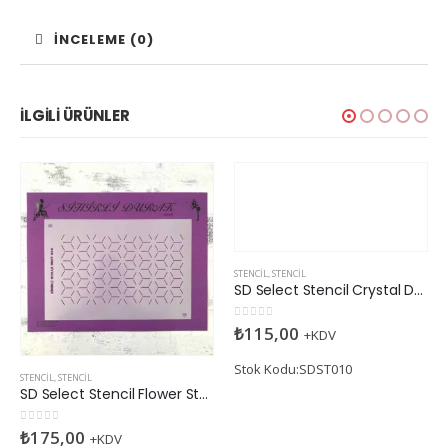
İNCELEME (0)
İLGILI ÜRÜNLER
STENCIL
,
STENCIL
SD Select Stencil Crystal Drop Border
0
5 üzerinden
₺
115,00
+KDV
Stok Kodu:SDST010
STENCIL
,
STENCIL
SD Select Stencil Flower Star-2
0
5 üzerinden
₺
175,00
+KDV