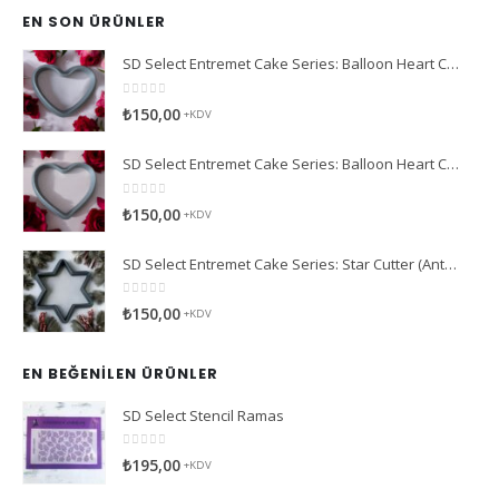
EN SON ÜRÜNLER
SD Select Entremet Cake Series: Balloon Heart Cutter Small Cutter (Antreme Pasta Serisi: Balon Kalp Kesici)
0
5 üzerinden
₺
150,00
+KDV
SD Select Entremet Cake Series: Balloon Heart Cutter Cutter (Antreme Pasta Serisi: Balon Kalp Kesici)
0
5 üzerinden
₺
150,00
+KDV
SD Select Entremet Cake Series: Star Cutter (Antreme Pasta Serisi: Yıldız Kesici)
0
5 üzerinden
₺
150,00
+KDV
EN BEĞENILEN ÜRÜNLER
SD Select Stencil Ramas
0
5 üzerinden
₺
195,00
+KDV