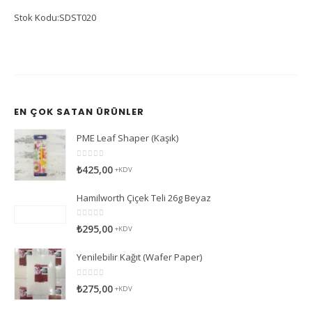
Stok Kodu:SDST020
EN ÇOK SATAN ÜRÜNLER
PME Leaf Shaper (Kaşık)
0
5 üzerinden
₺
425,00
+KDV
Hamilworth Çiçek Teli 26g Beyaz
0
5 üzerinden
₺
295,00
+KDV
Yenilebilir Kağıt (Wafer Paper)
0
5 üzerinden
₺
275,00
+KDV