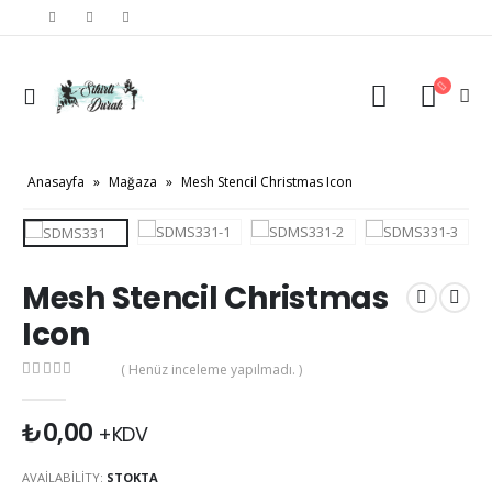
Anasayfa
»
Mağaza
»
Mesh Stencil Christmas Icon
Mesh Stencil Christmas
Icon
( Henüz inceleme yapılmadı. )
0
out of 5
₺
0,00
+KDV
AVAILABILITY:
STOKTA