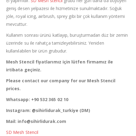
El yapımıdır.
SD Mesh stencil
grubu her gün daha da büyüyen
geniş desen yelpazesi ile hizmetinize sunulmaktadır. Soğuk
jöle, royal icing, airbrush, sprey gibi bir çok kullanım yöntemi
mevcuttur.
Kullanım sonrası ürünü katlayıp, buruşturmadan düz bir zemin
üzerinde su ile rahatça tamizleyebilirsiniz. Yeniden
kullanılabilen bir ürün grubudur.
Mesh Stencil fiyatlarımız için lütfen firmamız ile
irtibata geçiniz.
Please contact our company for our Mesh Stencil
prices.
Whatsapp: +90 532 365 02 10
Instagram: @sihirlidurak_turkiye (DM)
Mail: info@sihirlidurak.com
SD Mesh Stencil