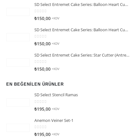
SD Select Entremet Cake Series: Balloon Heart Cutter Small Cutter (Antreme Pasta Serisi: Balon Kalp Kesici)
0
5 üzerinden
₺
150,00
+KDV
SD Select Entremet Cake Series: Balloon Heart Cutter Cutter (Antreme Pasta Serisi: Balon Kalp Kesici)
0
5 üzerinden
₺
150,00
+KDV
SD Select Entremet Cake Series: Star Cutter (Antreme Pasta Serisi: Yıldız Kesici)
0
5 üzerinden
₺
150,00
+KDV
EN BEĞENILEN ÜRÜNLER
SD Select Stencil Ramas
0
5 üzerinden
₺
195,00
+KDV
Anemon Veiner Set-1
0
5 üzerinden
₺
195,00
+KDV