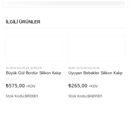
İLGILI ÜRÜNLER
SILIKON KALIPLAR
,
BORDÜR
BABY
,
SILIKON KALIPLAR
Büyük Gül Bordür Silikon Kalıp
Uyuyan Bebekler Silikon Kalıp
0
5 üzerinden
0
5 üzerinden
₺
575,00
₺
265,00
+KDV
+KDV
Stok Kodu:BRD001
Stok Kodu:BABY001