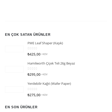
EN ÇOK SATAN ÜRÜNLER
PME Leaf Shaper (Kaşık)
0
5 üzerinden
₺
425,00
+KDV
Hamilworth Çiçek Teli 26g Beyaz
0
5 üzerinden
₺
295,00
+KDV
Yenilebilir Kağıt (Wafer Paper)
0
5 üzerinden
₺
275,00
+KDV
EN SON ÜRÜNLER