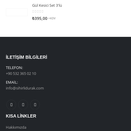
Gül Kesici Set 3'lü
0
5 üzerinden
₺
395,00
+KDV
İLETIŞIM BILGILERI
TELEFON:
+90 532 365 02 10
EMAIL:
info@sihirlidurak.com
KISA LINKLER
Hakkımızda