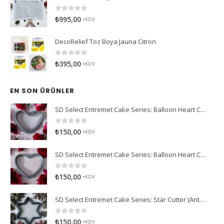
0
5 üzerinden
₺
995,00
+KDV
DecoRelief Toz Boya Jauna Citron
0
5 üzerinden
₺
395,00
+KDV
EN SON ÜRÜNLER
SD Select Entremet Cake Series: Balloon Heart Cutter Small Cutter (Antreme Pasta Serisi: Balon Kalp Kesici)
0
5 üzerinden
₺
150,00
+KDV
SD Select Entremet Cake Series: Balloon Heart Cutter Cutter (Antreme Pasta Serisi: Balon Kalp Kesici)
0
5 üzerinden
₺
150,00
+KDV
SD Select Entremet Cake Series: Star Cutter (Antreme Pasta Serisi: Yıldız Kesici)
0
5 üzerinden
₺
150,00
+KDV