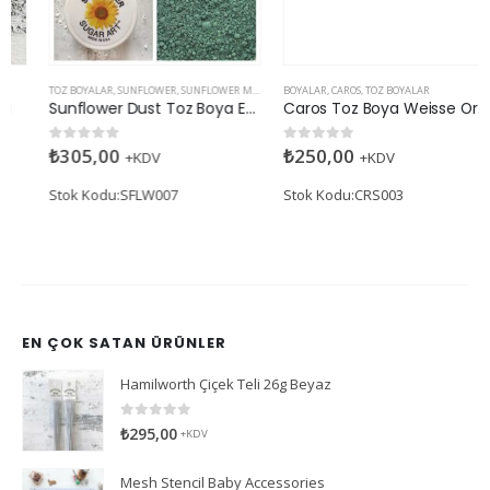
TOZ BOYALAR
,
SUNFLOWER
,
SUNFLOWER MAT
BOYALAR
,
CAROS
,
TOZ BOYALAR
Sunflower Dust Toz Boya Eucalyptus (Mat)
Caros Toz Boya Weisse Orchidee
₺
305,00
₺
250,00
0
5 üzerinden
0
5 üzerinden
+KDV
+KDV
Stok Kodu:SFLW007
Stok Kodu:CRS003
EN ÇOK SATAN ÜRÜNLER
Hamilworth Çiçek Teli 26g Beyaz
0
5 üzerinden
₺
295,00
+KDV
Mesh Stencil Baby Accessories