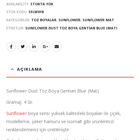
AVAILABILITY:
STOKTA YOK
STOK KODU:
SFLW018
KATEGORILER:
TOZ BOYALAR
,
SUNFLOWER
,
SUNFLOWER MAT
ETIKETLER:
SUNFLOWER DUST TOZ BOYA GENTIAN BLUE (MAT)
AÇIKLAMA
Sunflower Dust Toz Boya Gentian Blue (Mat)
Gramaj: 4 Gr.
Sunflower
boya serisi yüksek kalitedeki boyaları ile çiçek,
modelleme, şeker hamuru ve isomalt gibi ürünlerinizi
renklendirmeniz için üretilmiştir.