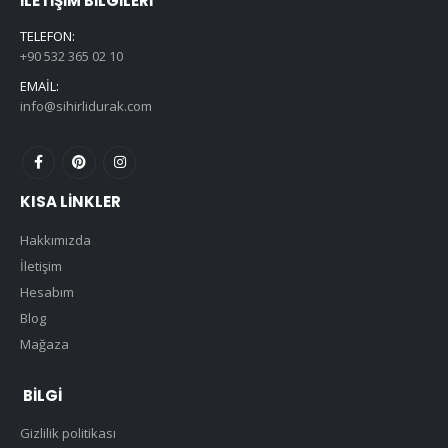
İLETIŞIM BILGILERI
TELEFON:
+90 532 365 02 10
EMAIL:
info@sihirlidurak.com
KISA LINKLER
Hakkımızda
İletişim
Hesabım
Blog
Mağaza
BILGI
Gizlilik politikası