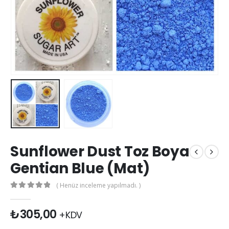
Sunflower Dust Toz Boya
Gentian Blue (Mat)
( Henüz inceleme yapılmadı. )
0
out of 5
₺
305,00
+KDV