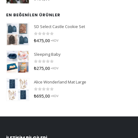
EN BEĞENILEN ÜRÜNLER
SD Select Castle Cookie Set
0
5 üzerinden
₺
475,00
+KDV
Sleeping Baby
0
5 üzerinden
₺
275,00
+KDV
Alice Wonderland Mat Large
0
5 üzerinden
₺
695,00
+KDV