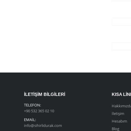
İLETIŞIM BILGILERI
KISA LI
TELEFON:
Hakkımızd
+90 532 365 02 10
İletişim
EMAIL:
Hesabım
info@sihirlidurak.com
Blog