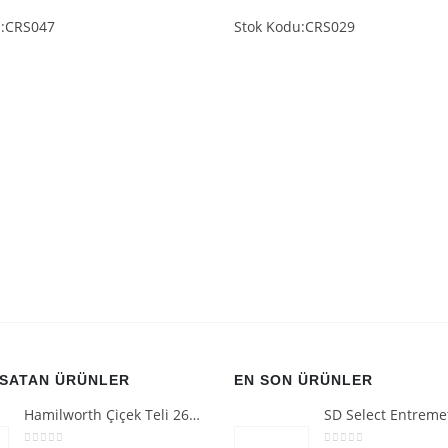
u:CRS047
Stok Kodu:CRS029
 SATAN ÜRÜNLER
EN SON ÜRÜNLER
Hamilworth Çiçek Teli 26g Beyaz