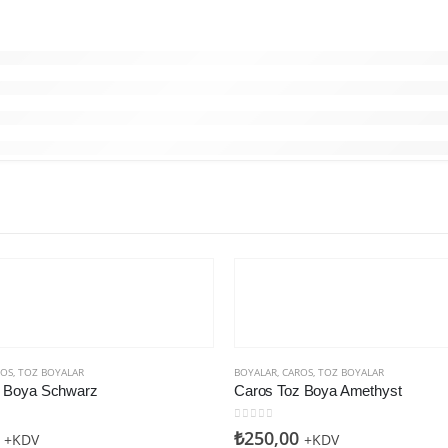
ROS
,
TOZ BOYALAR
BOYALAR
,
CAROS
,
TOZ BOYALAR
z Boya Schwarz
Caros Toz Boya Amethyst
den
0
5 üzerinden
₺
250,00
+KDV
+KDV