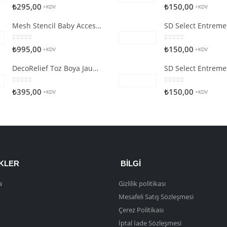
0
5 üzerinden
0
5 üzerinden
₺
295,00
₺
150,00
+KDV
+KDV
Mesh Stencil Baby Accessories
0
5 üzerinden
0
5 üzerinden
₺
995,00
₺
150,00
+KDV
+KDV
DecoRelief Toz Boya Jauna Citron
0
5 üzerinden
0
5 üzerinden
₺
395,00
₺
150,00
+KDV
+KDV
NKLER
BILGI
a
Gizlilik politikası
Mesafeli Satış Sözleşmesi
Çerez Politikası
İptal İade Sözleşmesi