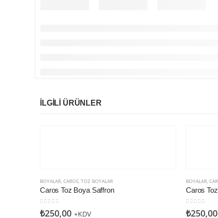
İLGILI ÜRÜNLER
BOYALAR
,
CAROS
,
TOZ BOYALAR
BOYALAR
,
CA
Caros Toz Boya Saffron
Caros To
0
5 üzerinden
0
5 üzerin
₺
250,00
₺
250,00
+KDV