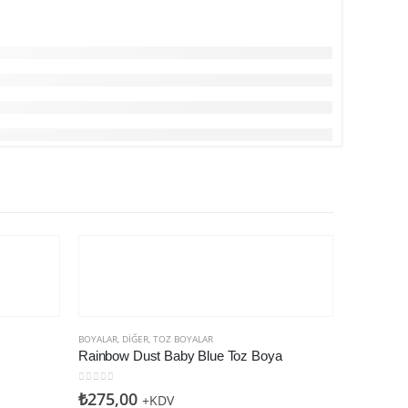
BOYALAR
,
DIĞER
,
TOZ BOYALAR
Rainbow Dust Baby Blue Toz Boya
0
5 üzerinden
₺
275,00
+KDV