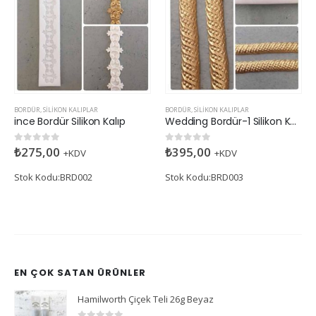
BORDÜR
,
SILIKON KALIPLAR
SILIKON KALIPLAR
,
BORDÜR
lıp
Wedding Bordür-1 Silikon Kalıp
Çoklu Gül Bordür Silikon 
₺
395,00
₺
245,00
0
5 üzerinden
0
5 üzerinden
+KDV
+KDV
Stok Kodu:BRD003
Stok Kodu:BRD008
EN ÇOK SATAN ÜRÜNLER
Hamilworth Çiçek Teli 26g Beyaz