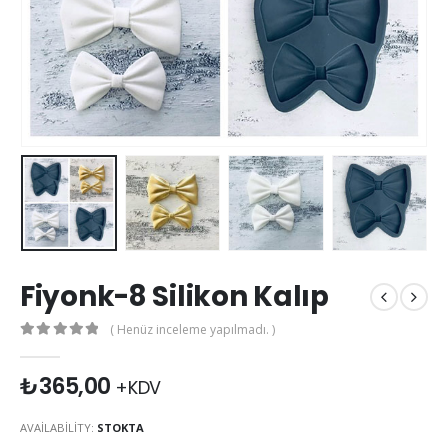
Fiyonk-8 Silikon Kalıp
( Henüz inceleme yapılmadı. )
0
out of 5
₺
365,00
+KDV
AVAILABILITY:
STOKTA