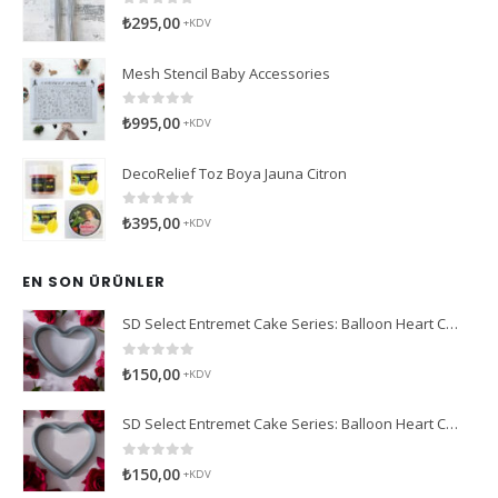
0
5 üzerinden
₺
295,00
+KDV
Mesh Stencil Baby Accessories
0
5 üzerinden
₺
995,00
+KDV
DecoRelief Toz Boya Jauna Citron
0
5 üzerinden
₺
395,00
+KDV
EN SON ÜRÜNLER
SD Select Entremet Cake Series: Balloon Heart Cutter Small Cutter (Antreme Pasta Serisi: Balon Kalp Kesici)
0
5 üzerinden
₺
150,00
+KDV
SD Select Entremet Cake Series: Balloon Heart Cutter Cutter (Antreme Pasta Serisi: Balon Kalp Kesici)
0
5 üzerinden
₺
150,00
+KDV