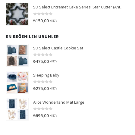
SD Select Entremet Cake Series: Star Cutter (Antreme Pasta Serisi: Yıldız Kesici)
0
5 üzerinden
₺
150,00
+KDV
EN BEĞENILEN ÜRÜNLER
SD Select Castle Cookie Set
0
5 üzerinden
₺
475,00
+KDV
Sleeping Baby
0
5 üzerinden
₺
275,00
+KDV
Alice Wonderland Mat Large
0
5 üzerinden
₺
695,00
+KDV