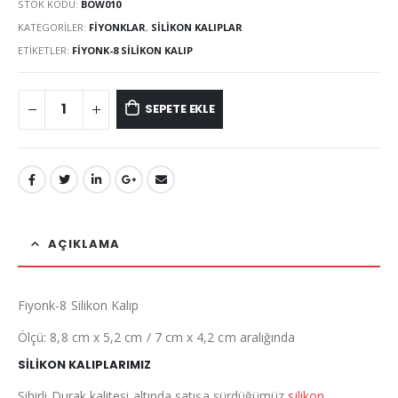
STOK KODU:
BOW010
KATEGORILER:
FIYONKLAR
,
SILIKON KALIPLAR
ETIKETLER:
FIYONK-8 SILIKON KALIP
SEPETE EKLE
AÇIKLAMA
Fiyonk-8 Silikon Kalıp
Ölçü: 8,8 cm x 5,2 cm / 7 cm x 4,2 cm aralığında
SİLİKON KALIPLARIMIZ
Sihirli Durak kalitesi altında satışa sürdüğümüz
silikon