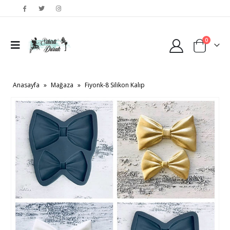
0
Anasayfa
»
Mağaza
»
Fiyonk-8 Silikon Kalıp