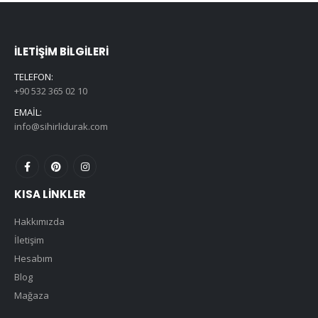
İLETIŞIM BILGILERI
TELEFON:
+90 532 365 02 10
EMAIL:
info@sihirlidurak.com
KISA LINKLER
Hakkımızda
İletişim
Hesabım
Blog
Mağaza