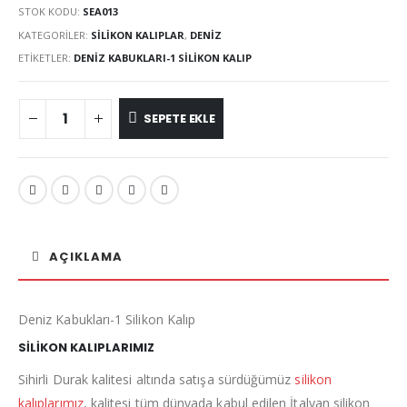
STOK KODU:
SEA013
KATEGORILER:
SILIKON KALIPLAR
,
DENIZ
ETIKETLER:
DENIZ KABUKLARI-1 SILIKON KALIP
SEPETE EKLE
AÇIKLAMA
Deniz Kabukları-1 Silikon Kalıp
SİLİKON KALIPLARIMIZ
Sihirli Durak kalitesi altında satışa sürdüğümüz
silikon
kalıplarımız
, kalitesi tüm dünyada kabul edilen İtalyan silikon