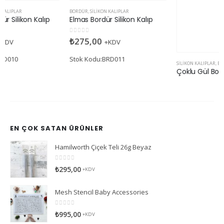
BORDÜR
,
SILIKON KALIPLAR
SILIKON KALIPLAR
,
BORDÜR
Elmas Bordür Silikon Kalıp
Çoklu Gül Bordür Silikon Kalıp
0
5 üzerinden
0
5 üzerinden
₺
275,00
₺
245,00
+KDV
+KDV
Stok Kodu:BRD011
Stok Kodu:BRD008
EN ÇOK SATAN ÜRÜNLER
Hamilworth Çiçek Teli 26g Beyaz
0
5 üzerinden
₺
295,00
+KDV