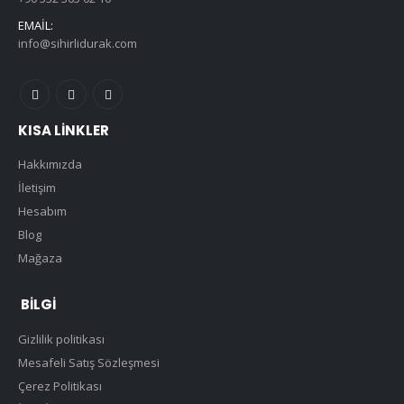
İLETIŞIM BILGILERI
TELEFON:
+90 532 365 02 10
EMAIL:
info@sihirlidurak.com
KISA LINKLER
Hakkımızda
İletişim
Hesabım
Blog
Mağaza
BILGI