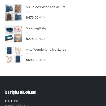
0
5 üzerinden
₺
150,00
+KDV
EN BEĞENILEN ÜRÜNLER
SD Select Castle Cookie Set
0
5 üzerinden
₺
475,00
+KDV
Sleeping Baby
0
5 üzerinden
₺
275,00
+KDV
Alice Wonderland Mat Large
0
5 üzerinden
₺
695,00
+KDV