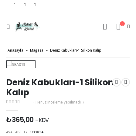
Anasayfa
»
Mağaza
»
Deniz Kabukları-1 Silikon Kalıp
Deniz Kabukları-1 Silikon
Kalıp
( Henüz inceleme yapılmadı. )
0
out of 5
₺
365,00
+KDV
AVAILABILITY:
STOKTA