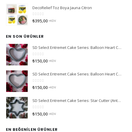
Mesh Stencil Baby Accessories
0
5 üzerinden
₺
995,00
+KDV
DecoRelief Toz Boya Jauna Citron
0
5 üzerinden
₺
395,00
+KDV
EN SON ÜRÜNLER
SD Select Entremet Cake Series: Balloon Heart Cutter Small Cutter (Antreme Pasta Serisi: Balon Kalp Kesici)
0
5 üzerinden
₺
150,00
+KDV
SD Select Entremet Cake Series: Balloon Heart Cutter Cutter (Antreme Pasta Serisi: Balon Kalp Kesici)
0
5 üzerinden
₺
150,00
+KDV
SD Select Entremet Cake Series: Star Cutter (Antreme Pasta Serisi: Yıldız Kesici)