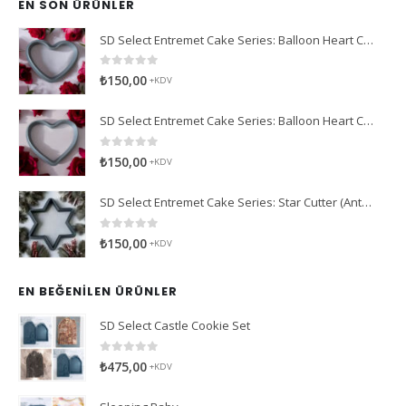
EN SON ÜRÜNLER
SD Select Entremet Cake Series: Balloon Heart Cutter Small Cutter (Antreme Pasta Serisi: Balon Kalp Kesici)
0
5 üzerinden
₺
150,00
+KDV
SD Select Entremet Cake Series: Balloon Heart Cutter Cutter (Antreme Pasta Serisi: Balon Kalp Kesici)
0
5 üzerinden
₺
150,00
+KDV
SD Select Entremet Cake Series: Star Cutter (Antreme Pasta Serisi: Yıldız Kesici)
0
5 üzerinden
₺
150,00
+KDV
EN BEĞENILEN ÜRÜNLER
SD Select Castle Cookie Set
0
5 üzerinden
₺
475,00
+KDV