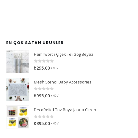
EN ÇOK SATAN ÜRÜNLER
Hamilworth Çiçek Teli 26g Beyaz
0
5 üzerinden
₺
295,00
+KDV
Mesh Stencil Baby Accessories
0
5 üzerinden
₺
995,00
+KDV
DecoRelief Toz Boya Jauna Citron
0
5 üzerinden
₺
395,00
+KDV