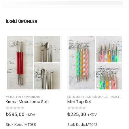
İLGILI ÜRÜNLER
MODELLEME EKIPMANLARI
ÇIÇEK MODELLEME EKIPMANLARI
,
MODELLEME EKIPMANLARI
Kırmızı Modelleme Seti
Mini Top Set
₺
595,00
₺
225,00
0
5 üzerinden
0
5 üzerinden
+KDV
+KDV
Stok Kodu:MT038
Stok Kodu:MT042