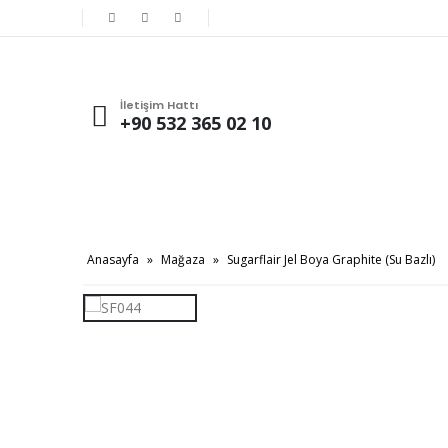
İletişim Hattı
+90 532 365 02 10
Anasayfa
»
Mağaza
»
Sugarflair Jel Boya Graphite (Su Bazlı)