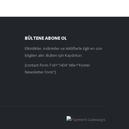
0
5 üzerinden
₺
1.595,00
+KDV
SD Select Entremet Cake Series: Balloon Heart Cutter Cutter (Antreme Pasta Serisi: Balon Kalp Kesici)
Dinosaur-1
0
5 üzerinden
₺
695,00
+KDV
SD Select Entremet Cake Series: Star Cutter (Antreme Pasta Serisi: Yıldız Kesici)
Faucet & Pipe
0
5 üzerinden
₺
395,00
+KDV
BÜLTENE ABONE OL
Etkinlikler, indirimler ve tekliflerle ilgili en son
bilgileri alın. Bülten için Kaydolun:
[contact-form-7 id=”1434″ title=”Footer
Newsletter Form”]