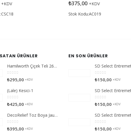
den
0
5 üzerinden
₺
375,00
+KDV
+KDV
u:AC019
Stok Kodu:AC015
 SATAN ÜRÜNLER
EN SON ÜRÜNLER
Hamilworth Çiçek Teli 26g Beyaz