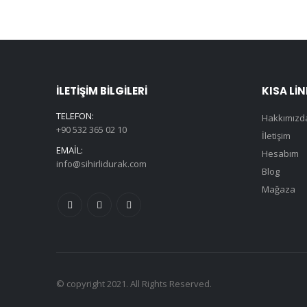
İLETIŞIM BILGILERI
KISA LI
TELEFON:
Hakkımızd
+90 532 365 02 10
İletişim
EMAIL:
Hesabım
info@sihirlidurak.com
Blog