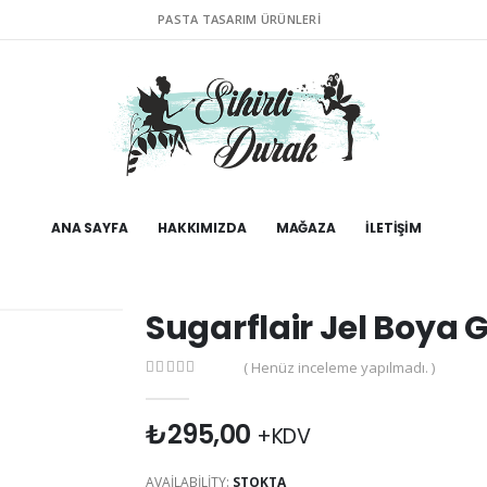
PASTA TASARIM ÜRÜNLERI
ANA SAYFA
HAKKIMIZDA
MAĞAZA
İLETIŞIM
Sugarflair Jel Boya G
( Henüz inceleme yapılmadı. )
0
out of 5
₺
295,00
+KDV
AVAILABILITY:
STOKTA