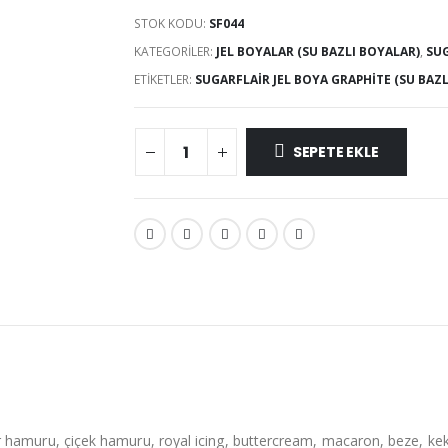
STOK KODU:
SF044
KATEGORILER:
JEL BOYALAR (SU BAZLI BOYALAR)
,
SU
ETIKETLER:
SUGARFLAIR JEL BOYA GRAPHITE (SU BAZL
SEPETE EKLE
r hamuru, çiçek hamuru, royal icing, buttercream, macaron, beze, kek 