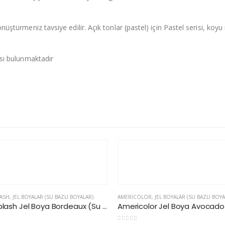
türmeniz tavsiye edilir. Açık tonlar (pastel) için Pastel serisi, koyu renk
ası bulunmaktadır
STOKTA YOK
R
,
JEL BOYALAR (SU BAZLI BOYALAR)
AMERICOLOR
,
JEL BOYALAR (SU BAZLI BOYA
Americolor Jel Boya Avocado (Su Bazlı)