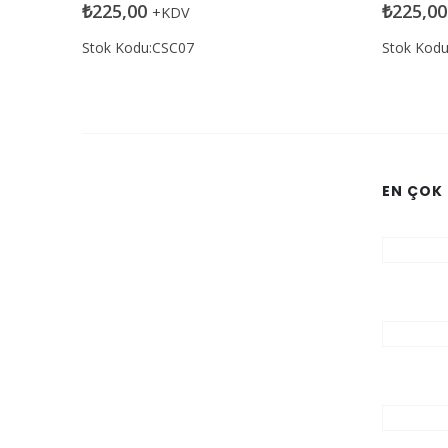
0
5 üzerinden
0
5 üzerin
₺
225,00
₺
375,00
+KDV
Stok Kodu:CSC18
Stok Kod
EN ÇOK