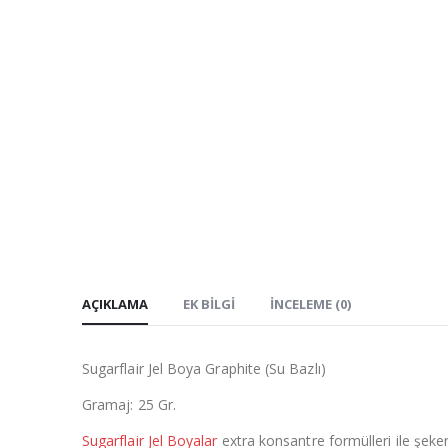
AÇIKLAMA
EK BILGI
İNCELEME (0)
Sugarflair Jel Boya Graphite (Su Bazlı)
Gramaj: 25 Gr.
Sugarflair Jel Boyalar
extra konsantre formülleri ile şeke