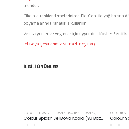
üründür.
Çikolata renklendirmelerinizde Flo-Coat ile yağ bazına dönüş
boyamalarında rahatlıkla kullanılır.
Vejetaryenler ve veganlar için uygundur. Kosher Sertifik
Jel Boya Çeşitlerimiz(Su Bazlı Boyalar)
İLGILI ÜRÜNLER
OYALAR)
COLOUR SPLASH
,
JEL BOYALAR (SU BAZLI BOYALAR)
AMERICOLO
Colour Splash Jel Boya Koala (Su Bazlı)
Colour Splash Jel Boya Bordeaux (Su Bazlı)