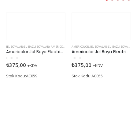
JEL BOYALAR (SU BAZLI BOYALAR)
,
AMERICOLOR
AMERICOLOR
,
JEL BOYALAR (SU BAZLI BOYALAR)
Americolor Jel Boya Electric Blue (Su Bazlı)
Americolor Jel Boya Electric Yellow (Su Bazlı)
0
5 üzerinden
0
5 üzerinden
₺
375,00
₺
375,00
+KDV
+KDV
Stok Kodu:AC059
Stok Kodu:AC055