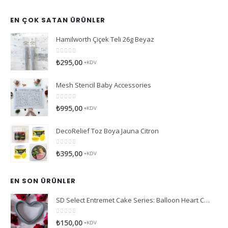
EN ÇOK SATAN ÜRÜNLER
Hamilworth Çiçek Teli 26g Beyaz
0
5 üzerinden
₺
295,00
+KDV
Mesh Stencil Baby Accessories
0
5 üzerinden
₺
995,00
+KDV
DecoRelief Toz Boya Jauna Citron
0
5 üzerinden
₺
395,00
+KDV
EN SON ÜRÜNLER
SD Select Entremet Cake Series: Balloon Heart Cutter Small Cutter (Antreme Pasta Serisi: Balon Kalp Kesici)
0
5 üzerinden
₺
150,00
+KDV