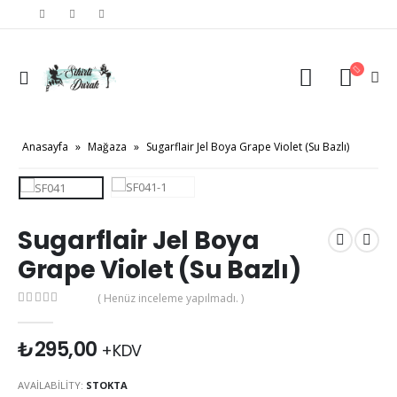
Anasayfa
»
Mağaza
»
Sugarflair Jel Boya Grape Violet (Su Bazlı)
Sugarflair Jel Boya
Grape Violet (Su Bazlı)
( Henüz inceleme yapılmadı. )
0
out of 5
₺
295,00
+KDV
AVAILABILITY:
STOKTA