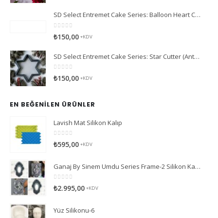
SD Select Entremet Cake Series: Balloon Heart Cutter Cutter (Antreme Pasta Serisi: Balon Kalp Kesici)
0
5 üzerinden
₺
150,00
+KDV
SD Select Entremet Cake Series: Star Cutter (Antreme Pasta Serisi: Yıldız Kesici)
0
5 üzerinden
₺
150,00
+KDV
EN BEĞENILEN ÜRÜNLER
Lavish Mat Silikon Kalıp
0
5 üzerinden
₺
595,00
+KDV
Ganaj By Sinem Umdu Series Frame-2 Silikon Kalıp
0
5 üzerinden
₺
2.995,00
+KDV
Yüz Silikonu-6