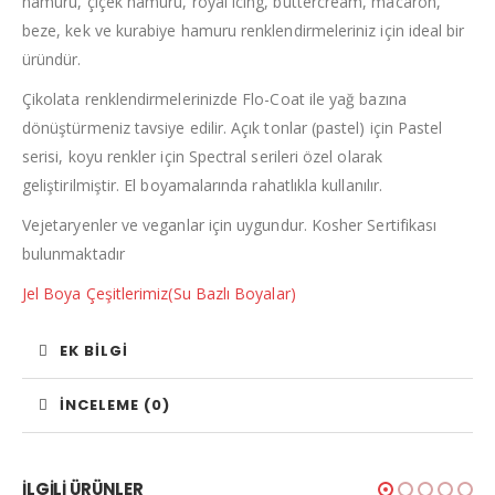
hamuru, çiçek hamuru, royal icing, buttercream, macaron,
beze, kek ve kurabiye hamuru renklendirmeleriniz için ideal bir
üründür.
Çikolata renklendirmelerinizde Flo-Coat ile yağ bazına
dönüştürmeniz tavsiye edilir. Açık tonlar (pastel) için Pastel
serisi, koyu renkler için Spectral serileri özel olarak
geliştirilmiştir. El boyamalarında rahatlıkla kullanılır.
Vejetaryenler ve veganlar için uygundur. Kosher Sertifikası
bulunmaktadır
Jel Boya Çeşitlerimiz(Su Bazlı Boyalar)
EK BILGI
İNCELEME (0)
İLGILI ÜRÜNLER