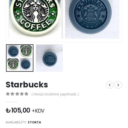
Starbucks
( Henüz inceleme yapılmadı. )
0
out of 5
₺
105,00
+KDV
AVAILABILITY:
STOKTA