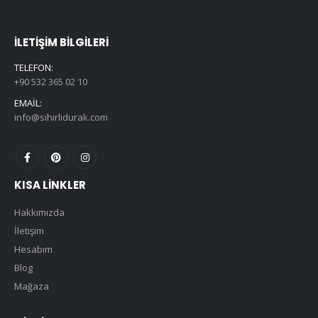
İLETIŞIM BILGILERI
TELEFON:
+90 532 365 02 10
EMAIL:
info@sihirlidurak.com
KISA LINKLER
Hakkımızda
İletişim
Hesabım
Blog
Mağaza