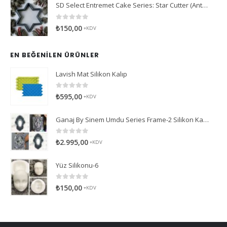
SD Select Entremet Cake Series: Star Cutter (Antreme Pasta Serisi: Yıldız Kesici)
0
5 üzerinden
₺
150,00
+KDV
EN BEĞENILEN ÜRÜNLER
Lavish Mat Silikon Kalıp
0
5 üzerinden
₺
595,00
+KDV
Ganaj By Sinem Umdu Series Frame-2 Silikon Kalıp
0
5 üzerinden
₺
2.995,00
+KDV
Yüz Silikonu-6
0
5 üzerinden
₺
150,00
+KDV