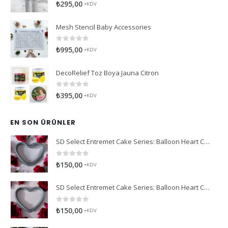
0
5 üzerinden
₺
295,00
+KDV
Mesh Stencil Baby Accessories
0
5 üzerinden
₺
995,00
+KDV
DecoRelief Toz Boya Jauna Citron
0
5 üzerinden
₺
395,00
+KDV
EN SON ÜRÜNLER
SD Select Entremet Cake Series: Balloon Heart Cutter Small Cutter (Antreme Pasta Serisi: Balon Kalp Kesici)
0
5 üzerinden
₺
150,00
+KDV
SD Select Entremet Cake Series: Balloon Heart Cutter Cutter (Antreme Pasta Serisi: Balon Kalp Kesici)
0
5 üzerinden
₺
150,00
+KDV