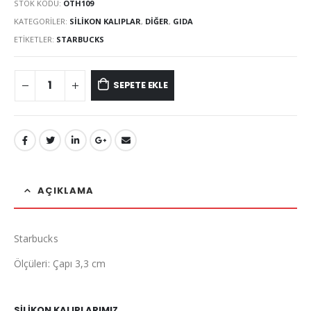
STOK KODU:
OTH109
KATEGORILER:
SILIKON KALIPLAR
,
DIĞER
,
GIDA
ETIKETLER:
STARBUCKS
SEPETE EKLE
AÇIKLAMA
Starbucks
Ölçüleri: Çapı 3,3 cm
SİLİKON KALIPLARIMIZ