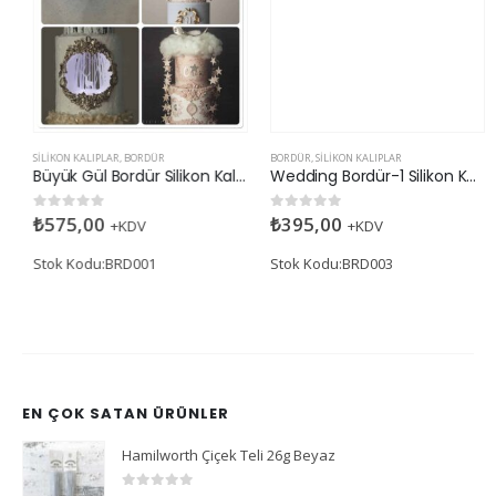
SILIKON KALIPLAR
,
BORDÜR
BORDÜR
,
SILIKON KALIPLAR
Büyük Gül Bordür Silikon Kalıp
Wedding Bordür-1 Silikon Kalıp
₺
575,00
₺
395,00
0
5 üzerinden
0
5 üzerinden
+KDV
+KDV
Stok Kodu:BRD001
Stok Kodu:BRD003
EN ÇOK SATAN ÜRÜNLER
Hamilworth Çiçek Teli 26g Beyaz