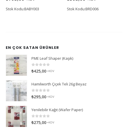
Stok Kodu:BABY003
Stok Kodu:BRD006
EN ÇOK SATAN ÜRÜNLER
PME Leaf Shaper (Kaşık)
0
5 üzerinden
₺
425,00
+KDV
Hamilworth Çiçek Teli 26g Beyaz
0
5 üzerinden
₺
295,00
+KDV
Yenilebilir Kağıt (Wafer Paper)
0
5 üzerinden
₺
275,00
+KDV