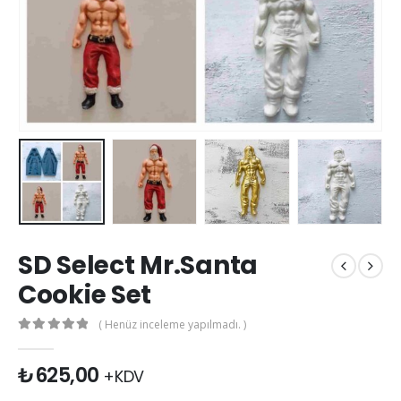
SD Select Mr.Santa
Cookie Set
( Henüz inceleme yapılmadı. )
0
out of 5
₺
625,00
+KDV