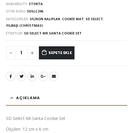
AVAILABILITY:
STOKTA
STOK KODU:
SDSLC296
KATEGORILER:
SILIKON KALIPLAR
,
COOKIE MAT
,
SD SELECT
,
YILBAŞI (CHRISTMAS)
ETIKETLER:
SD SELECT MR.SANTA COOKIE SET
SEPETE EKLE
AÇIKLAMA
SD Select Mr.Santa Cookie Set
Ölçüleri: 12 cm x 6 cm