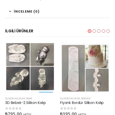
İNCELEME (0)
İLGILI ÜRÜNLER
SILIKON KALIPLAR
,
BABY
SILIKON KALIPLAR
,
BORDÜR
3D Bebek-2 Silikon Kalıp
Fiyonk Bordür Silikon Kalıp
₺
795,00
₺
395,00
0
5 üzerinden
0
5 üzerinden
+KDV
+KDV