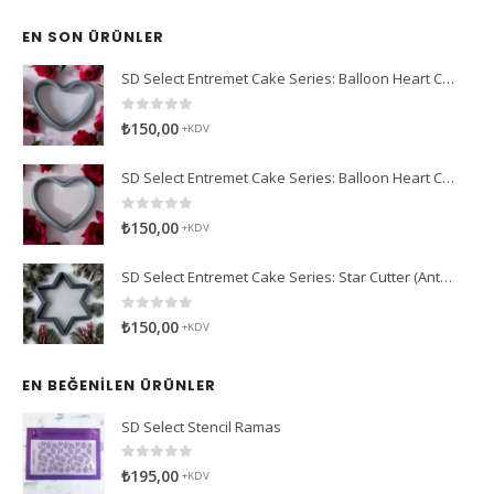
EN SON ÜRÜNLER
SD Select Entremet Cake Series: Balloon Heart Cutter Small Cutter (Antreme Pasta Serisi: Balon Kalp Kesici)
0
5 üzerinden
₺
150,00
+KDV
SD Select Entremet Cake Series: Balloon Heart Cutter Cutter (Antreme Pasta Serisi: Balon Kalp Kesici)
0
5 üzerinden
₺
150,00
+KDV
SD Select Entremet Cake Series: Star Cutter (Antreme Pasta Serisi: Yıldız Kesici)
0
5 üzerinden
₺
150,00
+KDV
EN BEĞENILEN ÜRÜNLER
SD Select Stencil Ramas
0
5 üzerinden
₺
195,00
+KDV