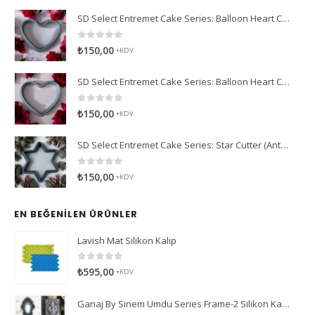
SD Select Entremet Cake Series: Balloon Heart Cutter Small Cutter (Antreme Pasta Serisi: Balon Kalp Kesici)
0
5 üzerinden
₺
150,00
+KDV
SD Select Entremet Cake Series: Balloon Heart Cutter Cutter (Antreme Pasta Serisi: Balon Kalp Kesici)
0
5 üzerinden
₺
150,00
+KDV
SD Select Entremet Cake Series: Star Cutter (Antreme Pasta Serisi: Yıldız Kesici)
0
5 üzerinden
₺
150,00
+KDV
EN BEĞENILEN ÜRÜNLER
Lavish Mat Silikon Kalıp
0
5 üzerinden
₺
595,00
+KDV
Ganaj By Sinem Umdu Series Frame-2 Silikon Kalıp