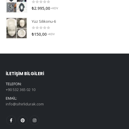
0
5 üzerinden
₺
2.995,00
+KDV
Yüz Silikonu-6
0
5 üzerinden
₺
150,00
+KDV
İLETIŞIM BILGILERI
TELEFON:
+90 532 365 02 10
EMAIL:
info@sihirlidurak.com