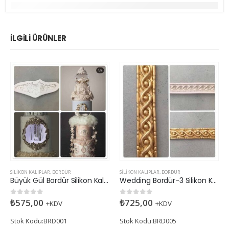
İLGILI ÜRÜNLER
SILIKON KALIPLAR
,
BORDÜR
SILIKON KALIPLAR
,
BORDÜR
Büyük Gül Bordür Silikon Kalıp
Wedding Bordür-3 Silikon Kalıp
₺
575,00
₺
725,00
0
5 üzerinden
0
5 üzerinden
+KDV
+KDV
Stok Kodu:BRD001
Stok Kodu:BRD005