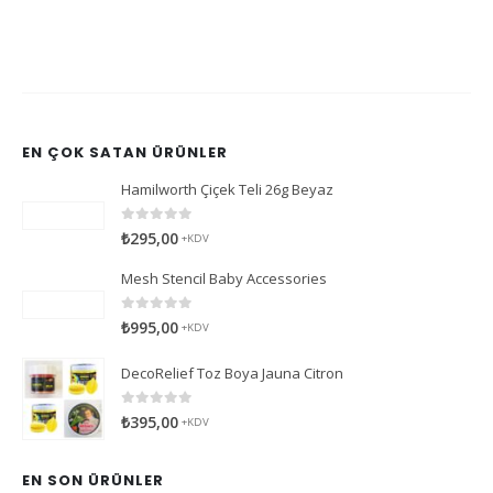
EN ÇOK SATAN ÜRÜNLER
Hamilworth Çiçek Teli 26g Beyaz
0
5 üzerinden
₺
295,00
+KDV
Mesh Stencil Baby Accessories
0
5 üzerinden
₺
995,00
+KDV
DecoRelief Toz Boya Jauna Citron
0
5 üzerinden
₺
395,00
+KDV
EN SON ÜRÜNLER