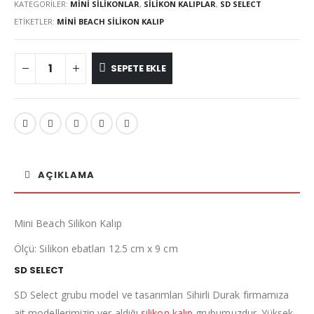
KATEGORILER:
MINI SILIKONLAR
,
SILIKON KALIPLAR
,
SD SELECT
ETIKETLER:
MINI BEACH SILIKON KALIP
SEPETE EKLE
AÇIKLAMA
Mini Beach Silikon Kalıp
Ölçü: Silikon ebatları 12.5 cm x 9 cm
SD SELECT
SD Select grubu model ve tasarımları Sihirli Durak firmamıza
ait modellerimizin yer aldığı
silikon kalıp
grubumuzdur. Yüksek