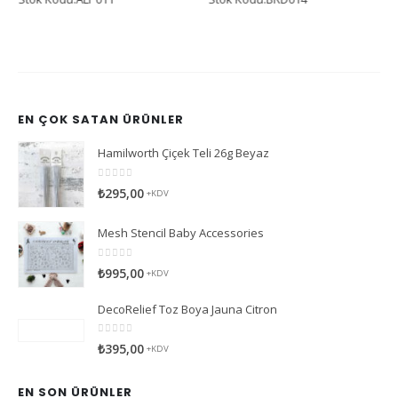
EN ÇOK SATAN ÜRÜNLER
Hamilworth Çiçek Teli 26g Beyaz
0
5 üzerinden
₺
295,00
+KDV
Mesh Stencil Baby Accessories
0
5 üzerinden
₺
995,00
+KDV
DecoRelief Toz Boya Jauna Citron
0
5 üzerinden
₺
395,00
+KDV
EN SON ÜRÜNLER