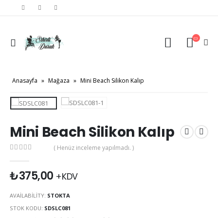
Anasayfa
»
Mağaza
»
Mini Beach Silikon Kalıp
Mini Beach Silikon Kalıp
( Henüz inceleme yapılmadı. )
0
out of 5
₺
375,00
+KDV
AVAILABILITY:
STOKTA
STOK KODU:
SDSLC081