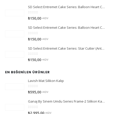
SD Select Entremet Cake Series: Balloon Heart Cutter Small Cutter (Antreme Pasta Serisi: Balon Kalp Kesici)
0
5 üzerinden
₺
150,00
+KDV
SD Select Entremet Cake Series: Balloon Heart Cutter Cutter (Antreme Pasta Serisi: Balon Kalp Kesici)
0
5 üzerinden
₺
150,00
+KDV
SD Select Entremet Cake Series: Star Cutter (Antreme Pasta Serisi: Yıldız Kesici)
0
5 üzerinden
₺
150,00
+KDV
EN BEĞENILEN ÜRÜNLER
Lavish Mat Silikon Kalıp
0
5 üzerinden
₺
595,00
+KDV
Ganaj By Sinem Umdu Series Frame-2 Silikon Kalıp
0
5 üzerinden
₺
2.995,00
+KDV