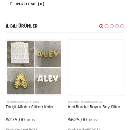
İNCELEME (0)
İLGILI ÜRÜNLER
BORDÜR
,
SILIKON KALIPLAR
İnci Bordür Büyük Boy Silikon Kalıp
0
5 üzerinden
₺
625,00
+KDV
Stok Kodu:BRD014
SILIKON KALIPLAR
,
ALFABE
Dikişli Alfabe Silikon Kalıp
0
5 üzerinden
₺
275,00
+KDV
Stok Kodu:ALP011