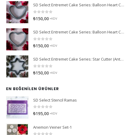
SD Select Entremet Cake Series: Balloon Heart Cutter Small Cutter (Antreme Pasta Serisi: Balon Kalp Kesici)
0
5 üzerinden
₺
150,00
+KDV
SD Select Entremet Cake Series: Balloon Heart Cutter Cutter (Antreme Pasta Serisi: Balon Kalp Kesici)
0
5 üzerinden
₺
150,00
+KDV
SD Select Entremet Cake Series: Star Cutter (Antreme Pasta Serisi: Yıldız Kesici)
0
5 üzerinden
₺
150,00
+KDV
EN BEĞENILEN ÜRÜNLER
SD Select Stencil Ramas
0
5 üzerinden
₺
195,00
+KDV
Anemon Veiner Set-1