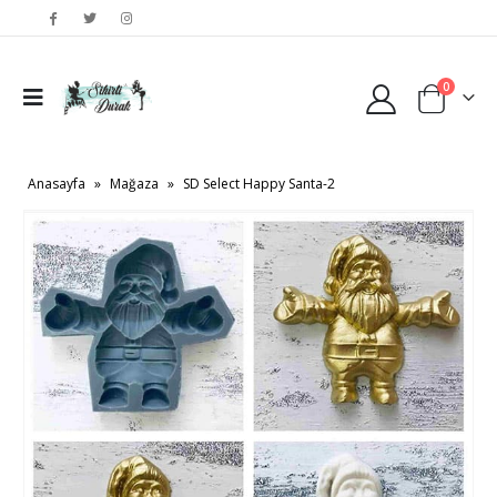
0
Anasayfa
»
Mağaza
»
SD Select Happy Santa-2