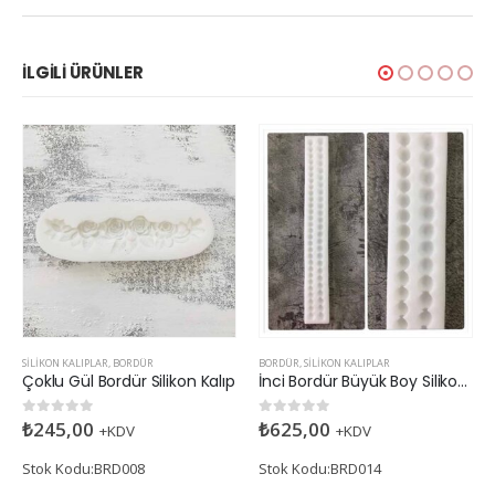
İLGILI ÜRÜNLER
SILIKON KALIPLAR
,
BORDÜR
BORDÜR
,
SILIKON KALIPLAR
Çoklu Gül Bordür Silikon Kalıp
İnci Bordür Büyük Boy Silikon Kalıp
₺
245,00
₺
625,00
0
5 üzerinden
0
5 üzerinden
+KDV
+KDV
Stok Kodu:BRD008
Stok Kodu:BRD014