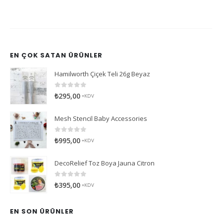
EN ÇOK SATAN ÜRÜNLER
Hamilworth Çiçek Teli 26g Beyaz
0
5 üzerinden
₺
295,00
+KDV
Mesh Stencil Baby Accessories
0
5 üzerinden
₺
995,00
+KDV
DecoRelief Toz Boya Jauna Citron
0
5 üzerinden
₺
395,00
+KDV
EN SON ÜRÜNLER