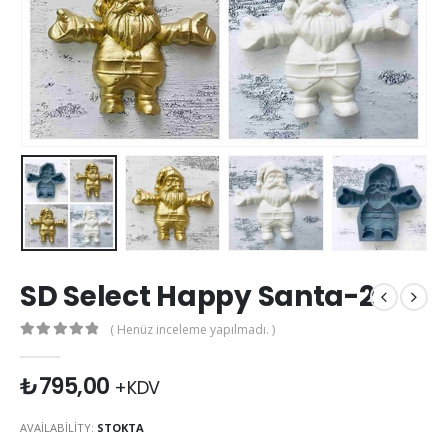
SD Select Happy Santa-2
( Henüz inceleme yapılmadı. )
0
out of 5
₺
795,00
+KDV
AVAILABILITY:
STOKTA