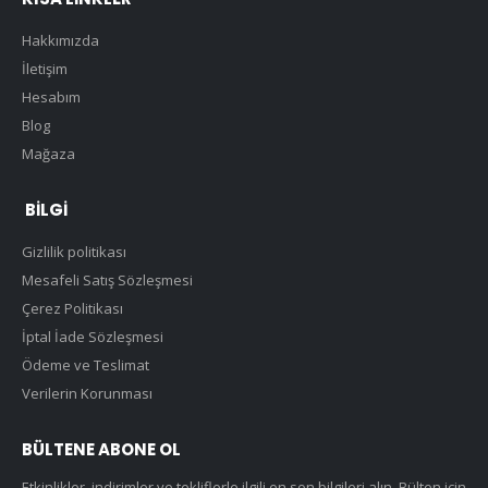
Hakkımızda
İletişim
Hesabım
Blog
Mağaza
BILGI
Gizlilik politikası
Mesafeli Satış Sözleşmesi
Çerez Politikası
İptal İade Sözleşmesi
Ödeme ve Teslimat
Verilerin Korunması
BÜLTENE ABONE OL
Etkinlikler, indirimler ve tekliflerle ilgili en son bilgileri alın. Bülten için