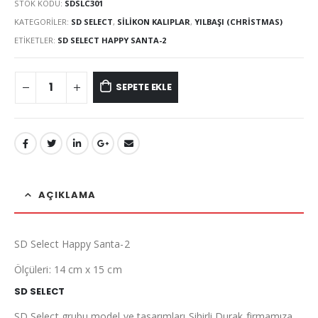
STOK KODU:
SDSLC301
KATEGORILER:
SD SELECT
,
SILIKON KALIPLAR
,
YILBAŞI (CHRISTMAS)
ETIKETLER:
SD SELECT HAPPY SANTA-2
SEPETE EKLE
AÇIKLAMA
SD Select Happy Santa-2
Ölçüleri: 14 cm x 15 cm
SD SELECT
SD Select grubu model ve tasarımları Sihirli Durak firmamıza