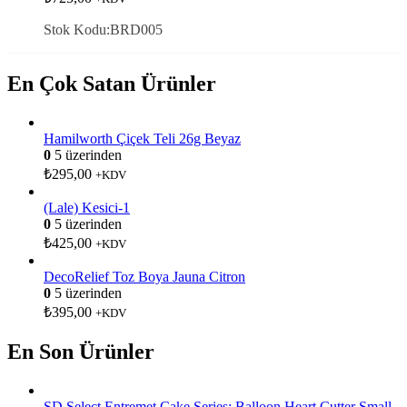
Stok Kodu:BRD005
En Çok Satan Ürünler
Hamilworth Çiçek Teli 26g Beyaz
0
5 üzerinden
₺
295,00
+KDV
(Lale) Kesici-1
0
5 üzerinden
₺
425,00
+KDV
DecoRelief Toz Boya Jauna Citron
0
5 üzerinden
₺
395,00
+KDV
En Son Ürünler
SD Select Entremet Cake Series: Balloon Heart Cutter Small