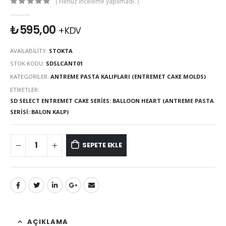
( Henüz inceleme yapılmadı. )
0
out of 5
₺
595,00
+KDV
AVAILABILITY:
STOKTA
STOK KODU:
SDSLCANT01
KATEGORILER:
ANTREME PASTA KALIPLARI (ENTREMET CAKE MOLDS)
ETIKETLER:
SD SELECT ENTREMET CAKE SERIES: BALLOON HEART (ANTREME PASTA
SERISI: BALON KALP)
SEPETE EKLE
AÇIKLAMA