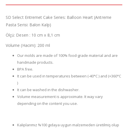
SD Select Entremet Cake Series: Balloon Heart (Antreme
Pasta Serisi: Balon Kalp)
Ölçü: Desen : 10 cm x 8,1 cm
Volume (Hacim): 200 ml
Our molds are made of 100% food-grade material and are
handmade products.
BPA free.
It can be used in temperatures between (-40°C ) and (+360°C
)
It can be washed in the dishwasher.
Volume measurement is approximate. It way vary
depending on the content you use.
Kalıplarımız %100 gıdaya uygun malzemeden üretilmiş olup