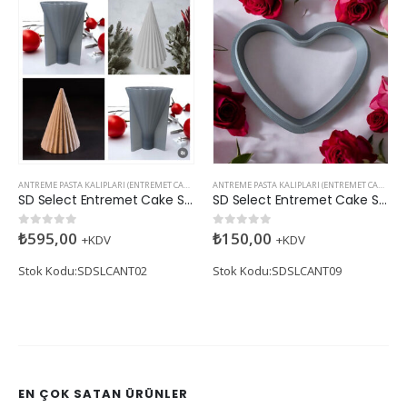
ANTREME PASTA KALIPLARI (ENTREMET CAKE MOLDS)
ANTREME PASTA KALIPLARI (ENTREMET CAKE MOLDS)
SD Select Entremet Cake Series: Pine Tree (Antreme Pasta Serisi: Çam Ağacı)
SD Select Entremet Cake Series: Balloon Heart Cutter Small Cutter (Antreme Pasta Serisi: Balon Kalp Kesici)
₺
595,00
₺
150,00
0
5 üzerinden
0
5 üzerinden
+KDV
+KDV
Stok Kodu:SDSLCANT02
Stok Kodu:SDSLCANT09
EN ÇOK SATAN ÜRÜNLER