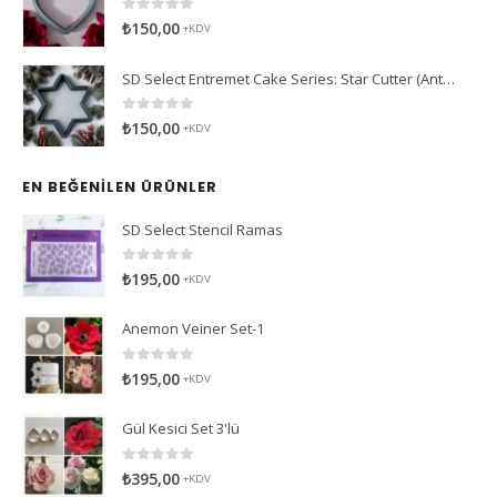
0
5 üzerinden
₺
150,00
+KDV
SD Select Entremet Cake Series: Star Cutter (Antreme Pasta Serisi: Yıldız Kesici)
0
5 üzerinden
₺
150,00
+KDV
EN BEĞENILEN ÜRÜNLER
SD Select Stencil Ramas
0
5 üzerinden
₺
195,00
+KDV
Anemon Veiner Set-1
0
5 üzerinden
₺
195,00
+KDV
Gül Kesici Set 3'lü
0
5 üzerinden
₺
395,00
+KDV