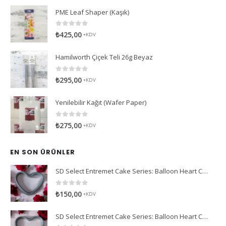
PME Leaf Shaper (Kaşık)
0
5 üzerinden
₺
425,00
+KDV
Hamilworth Çiçek Teli 26g Beyaz
0
5 üzerinden
₺
295,00
+KDV
Yenilebilir Kağıt (Wafer Paper)
0
5 üzerinden
₺
275,00
+KDV
EN SON ÜRÜNLER
SD Select Entremet Cake Series: Balloon Heart Cutter Small Cutter (Antreme Pasta Serisi: Balon Kalp Kesici)
0
5 üzerinden
₺
150,00
+KDV
SD Select Entremet Cake Series: Balloon Heart Cutter Cutter (Antreme Pasta Serisi: Balon Kalp Kesici)