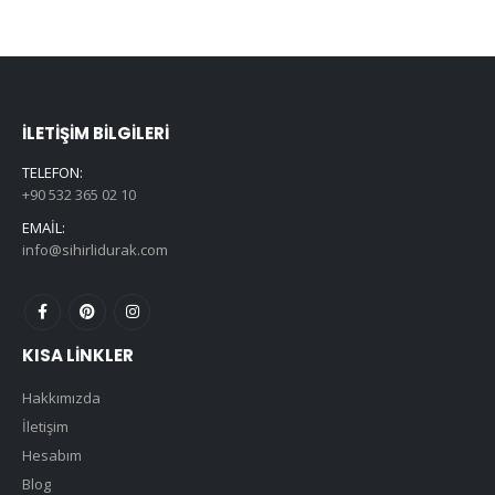
İLETIŞIM BILGILERI
TELEFON:
+90 532 365 02 10
EMAIL:
info@sihirlidurak.com
KISA LINKLER
Hakkımızda
İletişim
Hesabım
Blog