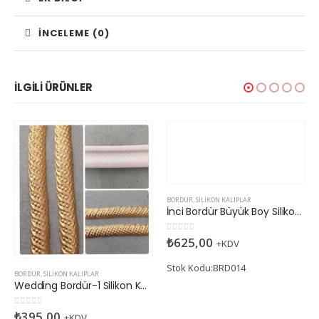
İNCELEME (0)
İLGILI ÜRÜNLER
BORDÜR
,
SILIKON KALIPLAR
İnci Bordür Büyük Boy Silikon Kalıp
0
5 üzerinden
₺
625,00
+KDV
Stok Kodu:BRD014
BORDÜR
,
SILIKON KALIPLAR
Wedding Bordür-1 Silikon Kalıp
0
5 üzerinden
₺
395,00
+KDV