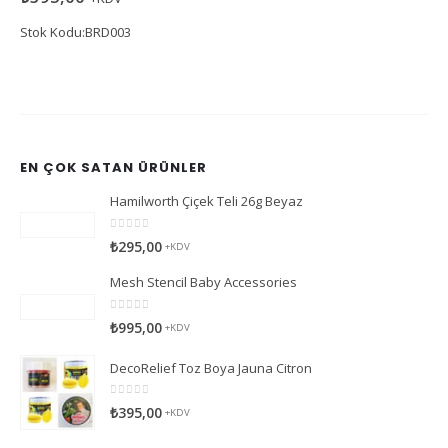
Stok Kodu:BRD003
EN ÇOK SATAN ÜRÜNLER
Hamilworth Çiçek Teli 26g Beyaz
0
5 üzerinden
₺
295,00
+KDV
Mesh Stencil Baby Accessories
0
5 üzerinden
₺
995,00
+KDV
DecoRelief Toz Boya Jauna Citron
0
5 üzerinden
₺
395,00
+KDV