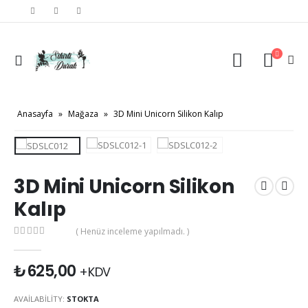
Anasayfa
»
Mağaza
»
3D Mini Unicorn Silikon Kalıp
3D Mini Unicorn Silikon
Kalıp
( Henüz inceleme yapılmadı. )
0
out of 5
₺
625,00
+KDV
AVAILABILITY:
STOKTA