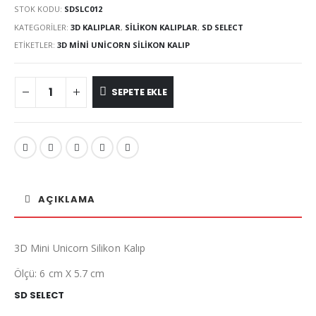
STOK KODU:
SDSLC012
KATEGORILER:
3D KALIPLAR
,
SILIKON KALIPLAR
,
SD SELECT
ETIKETLER:
3D MINI UNICORN SILIKON KALIP
SEPETE EKLE
AÇIKLAMA
3D Mini Unicorn Silikon Kalıp
Ölçü: 6 cm X 5.7 cm
SD SELECT