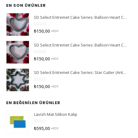
EN SON ÜRÜNLER
SD Select Entremet Cake Series: Balloon Heart Cutter Small Cutter (Antreme Pasta Serisi: Balon Kalp Kesici)
0
5 üzerinden
₺
150,00
+KDV
SD Select Entremet Cake Series: Balloon Heart Cutter Cutter (Antreme Pasta Serisi: Balon Kalp Kesici)
0
5 üzerinden
₺
150,00
+KDV
SD Select Entremet Cake Series: Star Cutter (Antreme Pasta Serisi: Yıldız Kesici)
0
5 üzerinden
₺
150,00
+KDV
EN BEĞENILEN ÜRÜNLER
Lavish Mat Silikon Kalıp
0
5 üzerinden
₺
595,00
+KDV