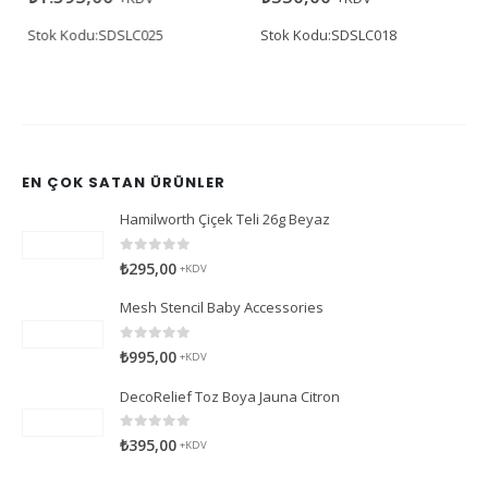
Stok Kodu:SDSLC025
EN ÇOK SATAN ÜRÜNLER
Hamilworth Çiçek Teli 26g Beyaz
0
5 üzerinden
₺
295,00
+KDV
Mesh Stencil Baby Accessories
0
5 üzerinden
₺
995,00
+KDV
DecoRelief Toz Boya Jauna Citron
0
5 üzerinden
₺
395,00
+KDV