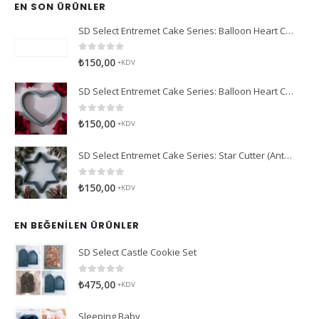
EN SON ÜRÜNLER
SD Select Entremet Cake Series: Balloon Heart Cutter Small Cutter (Antreme Pasta Serisi: Balon Kalp Kesici)
0
5 üzerinden
₺
150,00
+KDV
SD Select Entremet Cake Series: Balloon Heart Cutter Cutter (Antreme Pasta Serisi: Balon Kalp Kesici)
0
5 üzerinden
₺
150,00
+KDV
SD Select Entremet Cake Series: Star Cutter (Antreme Pasta Serisi: Yıldız Kesici)
0
5 üzerinden
₺
150,00
+KDV
EN BEĞENILEN ÜRÜNLER
SD Select Castle Cookie Set
0
5 üzerinden
₺
475,00
+KDV
Sleeping Baby