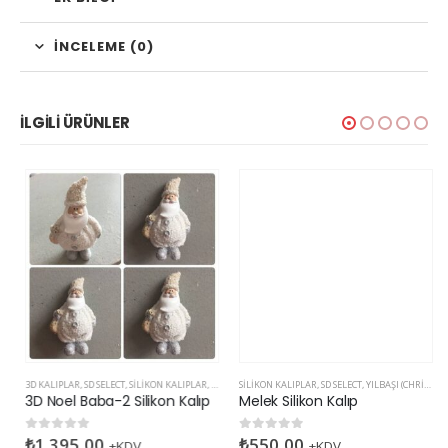
İNCELEME (0)
İLGILI ÜRÜNLER
SILIKON KALIPLAR
,
SD SELECT
,
YILBAŞI (CHRISTMAS)
Melek Silikon Kalıp
₺
550,00
0
5 üzerinden
+KDV
Stok Kodu:SDSLC018
3D KALIPLAR
,
SD SELECT
,
SILIKON KALIPLAR
,
YILBAŞI (CHRISTMAS)
3D Noel Baba-2 Silikon Kalıp
₺
1.395,00
0
5 üzerinden
+KDV