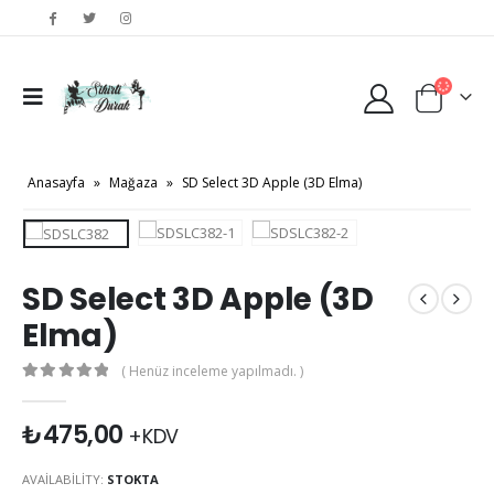
Anasayfa
»
Mağaza
»
SD Select 3D Apple (3D Elma)
SD Select 3D Apple (3D
Elma)
( Henüz inceleme yapılmadı. )
0
out of 5
₺
475,00
+KDV
AVAILABILITY:
STOKTA