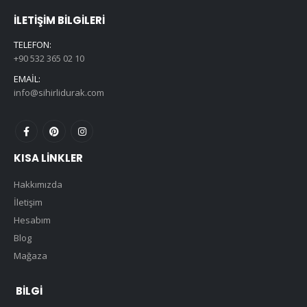
İLETIŞIM BILGILERI
TELEFON:
+90 532 365 02 10
EMAIL:
info@sihirlidurak.com
KISA LINKLER
Hakkımızda
İletişim
Hesabım
Blog
Mağaza
BILGI