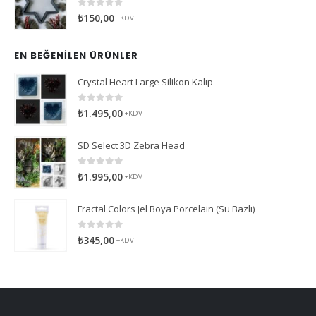
0
5 üzerinden
₺
150,00
+KDV
EN BEĞENILEN ÜRÜNLER
Crystal Heart Large Silikon Kalıp
0
5 üzerinden
₺
1.495,00
+KDV
SD Select 3D Zebra Head
0
5 üzerinden
₺
1.995,00
+KDV
Fractal Colors Jel Boya Porcelain (Su Bazlı)
0
5 üzerinden
₺
345,00
+KDV