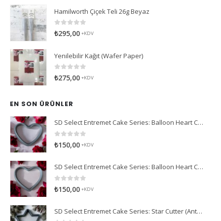
Hamilworth Çiçek Teli 26g Beyaz
0
5 üzerinden
₺
295,00
+KDV
Yenilebilir Kağıt (Wafer Paper)
0
5 üzerinden
₺
275,00
+KDV
EN SON ÜRÜNLER
SD Select Entremet Cake Series: Balloon Heart Cutter Small Cutter (Antreme Pasta Serisi: Balon Kalp Kesici)
0
5 üzerinden
₺
150,00
+KDV
SD Select Entremet Cake Series: Balloon Heart Cutter Cutter (Antreme Pasta Serisi: Balon Kalp Kesici)
0
5 üzerinden
₺
150,00
+KDV
SD Select Entremet Cake Series: Star Cutter (Antreme Pasta Serisi: Yıldız Kesici)