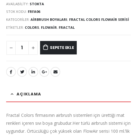
AVAILABILITY:
STOKTA
STOK KODU:
FRFA06
KATEGORILER:
AIRBRUSH BOYALARI
,
FRACTAL COLORS FLOWAIR SERISI
ETIKETLER:
COLORS
,
FLOWAIR
,
FRACTAL
SEPETE EKLE
AÇIKLAMA
Fractal Colors firmasının airbrush sistemleri için ürettiği mat
renkleri içeren sıvı boya grubudur.Her türlü airbrush sistemi için
uygundur. Örtücülüğü çok yüksek olan FlowAir serisi 100 ml.’lik