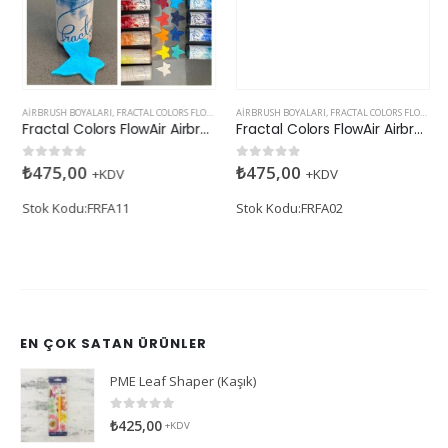
AIRBRUSH BOYALARI
,
FRACTAL COLORS FLOWAIR SERISI
AIRBRUSH BOYALARI
,
FRACTAL COLORS FLOWAIR SERISI
Fractal Colors FlowAir Airbrush Boyası Sky Blue
Fractal Colors FlowAir Airbrush Boyası Lemon Yellow
₺
475,00
₺
475,00
0
5 üzerinden
0
5 üzerinden
+KDV
+KDV
Stok Kodu:FRFA11
Stok Kodu:FRFA02
EN ÇOK SATAN ÜRÜNLER
PME Leaf Shaper (Kaşık)
0
5 üzerinden
₺
425,00
+KDV