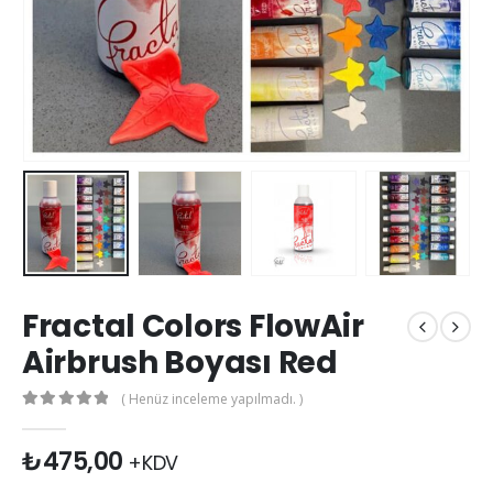
Fractal Colors FlowAir
Airbrush Boyası Red
( Henüz inceleme yapılmadı. )
0
out of 5
₺
475,00
+KDV