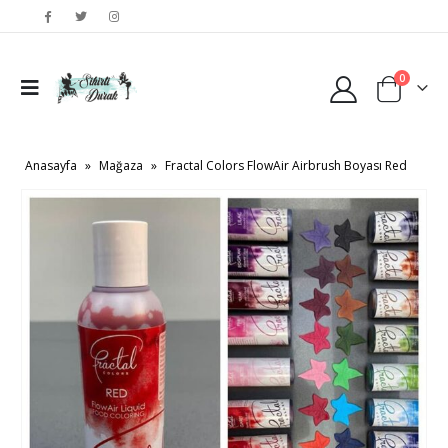
0
Anasayfa
»
Mağaza
»
Fractal Colors FlowAir Airbrush Boyası Red