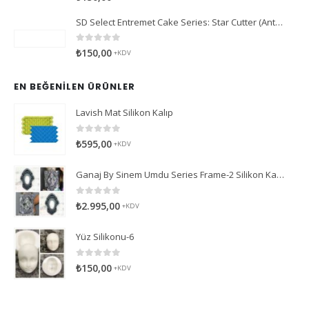
SD Select Entremet Cake Series: Star Cutter (Antreme Pasta Serisi: Yıldız Kesici)
0
5 üzerinden
₺
150,00
+KDV
EN BEĞENILEN ÜRÜNLER
Lavish Mat Silikon Kalıp
0
5 üzerinden
₺
595,00
+KDV
Ganaj By Sinem Umdu Series Frame-2 Silikon Kalıp
0
5 üzerinden
₺
2.995,00
+KDV
Yüz Silikonu-6
0
5 üzerinden
₺
150,00
+KDV