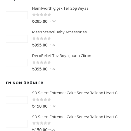
Hamilworth Çiçek Teli 26g Beyaz
0
5 üzerinden
₺
295,00
+KDV
Mesh Stencil Baby Accessories
0
5 üzerinden
₺
995,00
+KDV
DecoRelief Toz Boya Jauna Citron
0
5 üzerinden
₺
395,00
+KDV
EN SON ÜRÜNLER
SD Select Entremet Cake Series: Balloon Heart Cutter Small Cutter (Antreme Pasta Serisi: Balon Kalp Kesici)
0
5 üzerinden
₺
150,00
+KDV
SD Select Entremet Cake Series: Balloon Heart Cutter Cutter (Antreme Pasta Serisi: Balon Kalp Kesici)
0
5 üzerinden
₺
150,00
+KDV