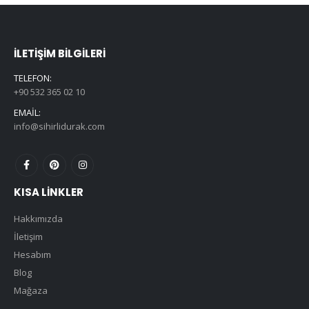
İLETIŞIM BILGILERI
TELEFON:
+90 532 365 02 10
EMAIL:
info@sihirlidurak.com
KISA LINKLER
Hakkımızda
İletişim
Hesabım
Blog
Mağaza