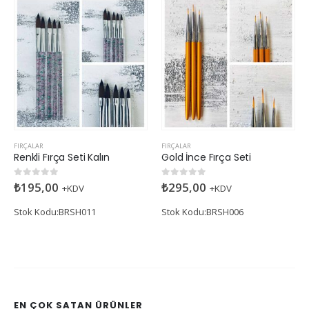
FIRÇALAR
FIRÇALAR
Renkli Fırça Seti Kalın
Gold İnce Fırça Seti
₺
195,00
₺
295,00
0
5 üzerinden
0
5 üzerinden
+KDV
+KDV
Stok Kodu:BRSH011
Stok Kodu:BRSH006
EN ÇOK SATAN ÜRÜNLER