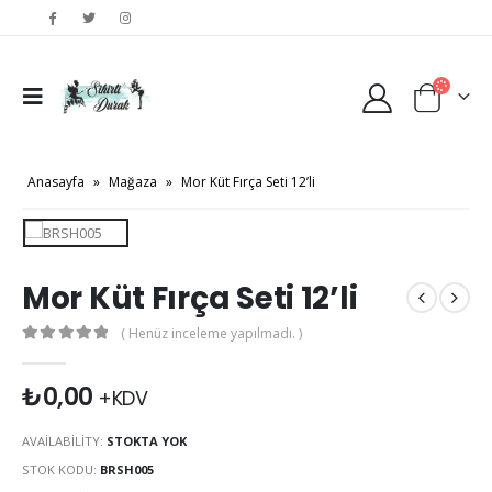
Anasayfa
»
Mağaza
»
Mor Küt Fırça Seti 12’li
Mor Küt Fırça Seti 12’li
( Henüz inceleme yapılmadı. )
0
out of 5
₺
0,00
+KDV
AVAILABILITY:
STOKTA YOK
STOK KODU:
BRSH005