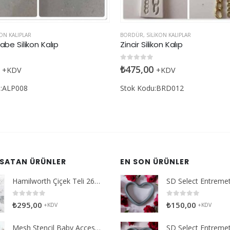
LIKON KALIPLAR
ALFABE
,
SILIKON KALIPLAR
ikon Kalıp
Branch Alfabe Silikon Kalıp
den
0
5 üzerinden
₺
365,00
+KDV
+KDV
u:BRD012
Stok Kodu:ALP001
 SATAN ÜRÜNLER
EN SON ÜRÜNLER
Hamilworth Çiçek Teli 26g Beyaz
0
5 üzerinden
0
5 üzerinden
₺
295,00
₺
150,00
+KDV
+KDV
Mesh Stencil Baby Accessories