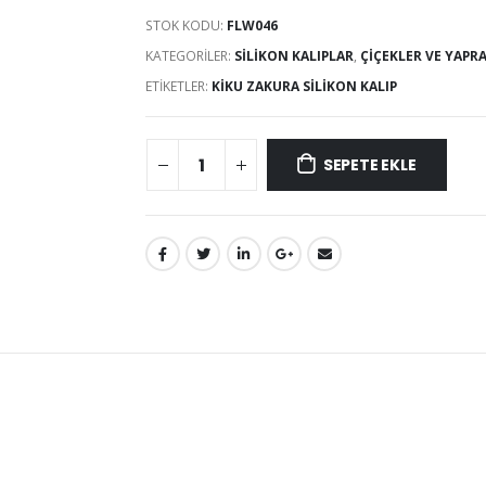
STOK KODU:
FLW046
KATEGORILER:
SILIKON KALIPLAR
,
ÇIÇEKLER VE YAPR
ETIKETLER:
KIKU ZAKURA SILIKON KALIP
SEPETE EKLE