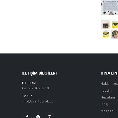
İLETIŞIM BILGILERI
KISA LI
TELEFON:
Hakkımızd
+90 532 365 02 10
İletişim
EMAIL:
Hesabım
info@sihirlidurak.com
Blog
Mağaza