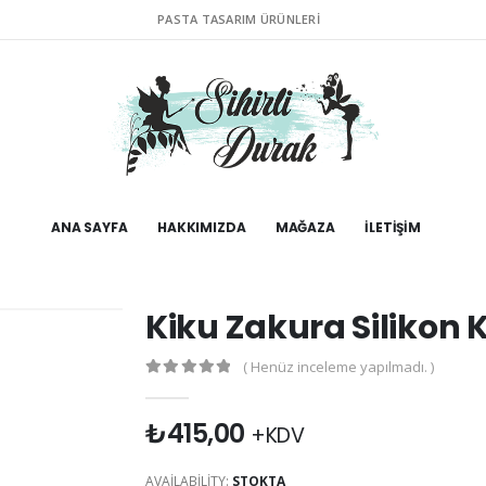
PASTA TASARIM ÜRÜNLERI
ANA SAYFA
HAKKIMIZDA
MAĞAZA
İLETIŞIM
Kiku Zakura Silikon 
( Henüz inceleme yapılmadı. )
0
out of 5
₺
415,00
+KDV
AVAILABILITY:
STOKTA