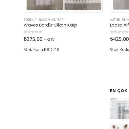
ALFABE
,
SILIKON KALIPLAR
BORDÜR
,
SI
Loose Alfabe Silikon Kalıp
Zincir Sil
0
5 üzerinden
0
5 üzerin
₺
425,00
₺
475,00
+KDV
Stok Kodu:ALP008
Stok Kod
EN ÇOK