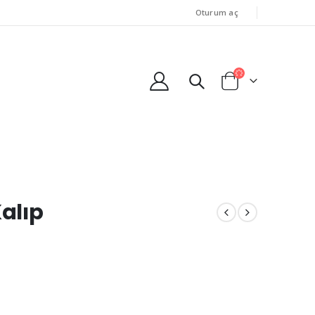
Oturum aç
Kalıp