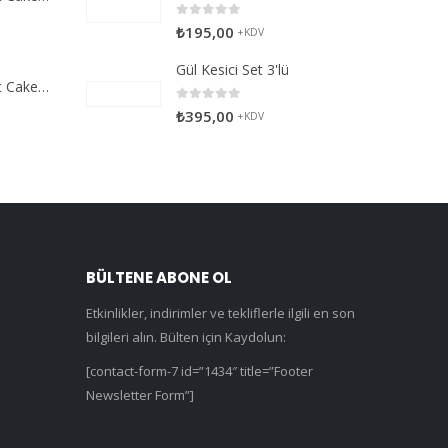
0
5 üzerinden
₺
195,00
+KDV
Gül Kesici Set 3'lü
SD Select Entremet Cake Series: Star Cutter (Antreme Pasta Serisi: Yıldız Kesici)
0
5 üzerinden
₺
395,00
+KDV
BÜLTENE ABONE OL
Etkinlikler, indirimler ve tekliflerle ilgili en son
bilgileri alın. Bülten için Kaydolun:
[contact-form-7 id=”1434″ title=”Footer
Newsletter Form”]