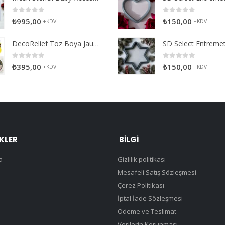
0
5 üzerinden
0
5 üzerinden
₺
995,00
₺
150,00
+KDV
+KDV
DecoRelief Toz Boya Jauna Citron
0
5 üzerinden
0
5 üzerinden
₺
395,00
₺
150,00
+KDV
+KDV
NKLER
BILGI
a
Gizlilik politikası
Mesafeli Satış Sözleşmesi
Çerez Politikası
İptal İade Sözleşmesi
Ödeme ve Teslimat
Verilerin Korunması