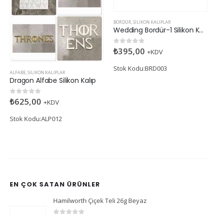
BORDÜR
,
SILIKON KALIPLAR
Wedding Bordür-1 Silikon Kalıp
₺
395,00
0
5 üzerinden
+KDV
Stok Kodu:BRD003
ALFABE
,
SILIKON KALIPLAR
Dragon Alfabe Silikon Kalıp
₺
625,00
0
5 üzerinden
+KDV
Stok Kodu:ALP012
EN ÇOK SATAN ÜRÜNLER
Hamilworth Çiçek Teli 26g Beyaz