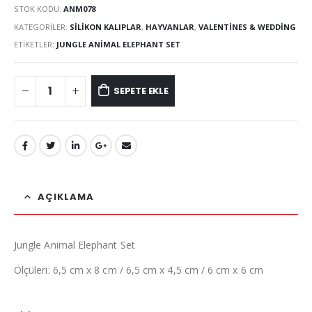
STOK KODU:
ANM078
KATEGORILER:
SILIKON KALIPLAR
,
HAYVANLAR
,
VALENTINES & WEDDING
ETIKETLER:
JUNGLE ANIMAL ELEPHANT SET
SEPETE EKLE
AÇIKLAMA
Jungle Animal Elephant Set
Ölçüleri: 6,5 cm x 8 cm / 6,5 cm x 4,5 cm / 6 cm x 6 cm