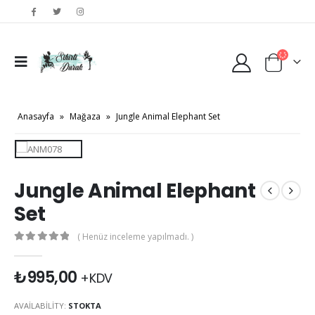
Anasayfa
»
Mağaza
»
Jungle Animal Elephant Set
Jungle Animal Elephant
Set
( Henüz inceleme yapılmadı. )
0
out of 5
₺
995,00
+KDV
AVAILABILITY:
STOKTA