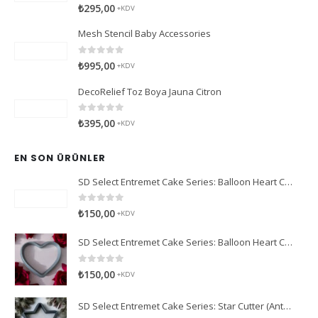
0
5 üzerinden
₺
295,00
+KDV
Mesh Stencil Baby Accessories
0
5 üzerinden
₺
995,00
+KDV
DecoRelief Toz Boya Jauna Citron
0
5 üzerinden
₺
395,00
+KDV
EN SON ÜRÜNLER
SD Select Entremet Cake Series: Balloon Heart Cutter Small Cutter (Antreme Pasta Serisi: Balon Kalp Kesici)
0
5 üzerinden
₺
150,00
+KDV
SD Select Entremet Cake Series: Balloon Heart Cutter Cutter (Antreme Pasta Serisi: Balon Kalp Kesici)
0
5 üzerinden
₺
150,00
+KDV
SD Select Entremet Cake Series: Star Cutter (Antreme Pasta Serisi: Yıldız Kesici)