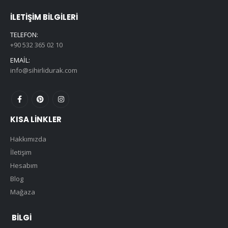
İLETIŞIM BILGILERI
TELEFON:
+90 532 365 02 10
EMAIL:
info@sihirlidurak.com
KISA LINKLER
Hakkımızda
İletişim
Hesabım
Blog
Mağaza
BILGI