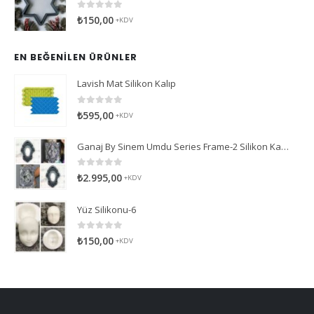
0
5 üzerinden
₺
150,00
+KDV
EN BEĞENILEN ÜRÜNLER
Lavish Mat Silikon Kalıp
0
5 üzerinden
₺
595,00
+KDV
Ganaj By Sinem Umdu Series Frame-2 Silikon Kalıp
0
5 üzerinden
₺
2.995,00
+KDV
Yüz Silikonu-6
0
5 üzerinden
₺
150,00
+KDV