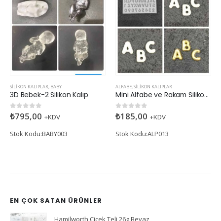
SILIKON KALIPLAR
,
BABY
ALFABE
,
SILIKON KALIPLAR
3D Bebek-2 Silikon Kalıp
Mini Alfabe ve Rakam Silikon Kalıp
₺
795,00
₺
185,00
0
5 üzerinden
0
5 üzerinden
+KDV
+KDV
Stok Kodu:BABY003
Stok Kodu:ALP013
EN ÇOK SATAN ÜRÜNLER
Hamilworth Çiçek Teli 26g Beyaz