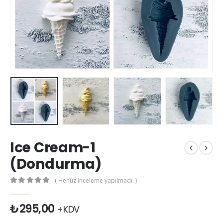
Ice Cream-1
(Dondurma)
( Henüz inceleme yapılmadı. )
0
out of 5
₺
295,00
+KDV