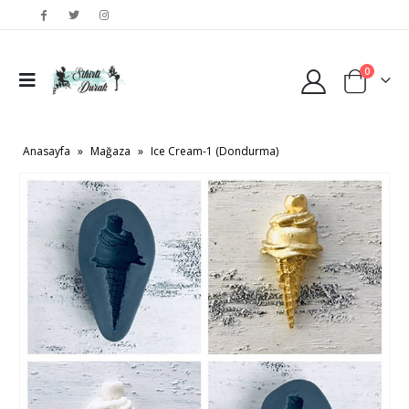
0
Anasayfa
»
Mağaza
»
Ice Cream-1 (Dondurma)