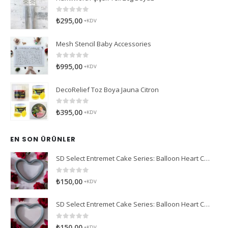
0
5 üzerinden
₺
295,00
+KDV
Mesh Stencil Baby Accessories
0
5 üzerinden
₺
995,00
+KDV
DecoRelief Toz Boya Jauna Citron
0
5 üzerinden
₺
395,00
+KDV
EN SON ÜRÜNLER
SD Select Entremet Cake Series: Balloon Heart Cutter Small Cutter (Antreme Pasta Serisi: Balon Kalp Kesici)
0
5 üzerinden
₺
150,00
+KDV
SD Select Entremet Cake Series: Balloon Heart Cutter Cutter (Antreme Pasta Serisi: Balon Kalp Kesici)
0
5 üzerinden
₺
150,00
+KDV