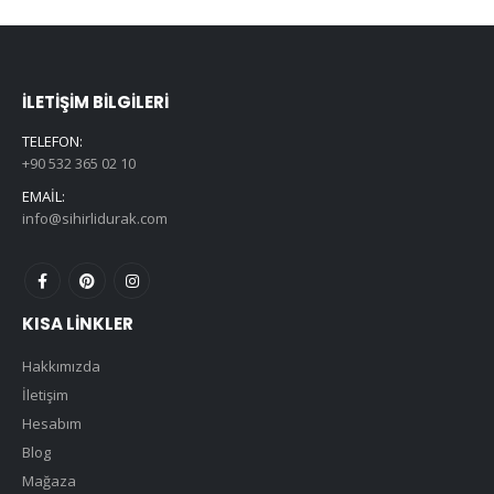
İLETIŞIM BILGILERI
TELEFON:
+90 532 365 02 10
EMAIL:
info@sihirlidurak.com
KISA LINKLER
Hakkımızda
İletişim
Hesabım
Blog
Mağaza