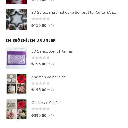
SD Select Entremet Cake Series: Star Cutter (Antreme Pasta Serisi: Yıldız Kesici)
0
5 üzerinden
₺
150,00
+KDV
EN BEĞENILEN ÜRÜNLER
SD Select Stencil Ramas
0
5 üzerinden
₺
195,00
+KDV
Anemon Veiner Set-1
0
5 üzerinden
₺
195,00
+KDV
Gül Kesici Set 3'lü
0
5 üzerinden
₺
395,00
+KDV