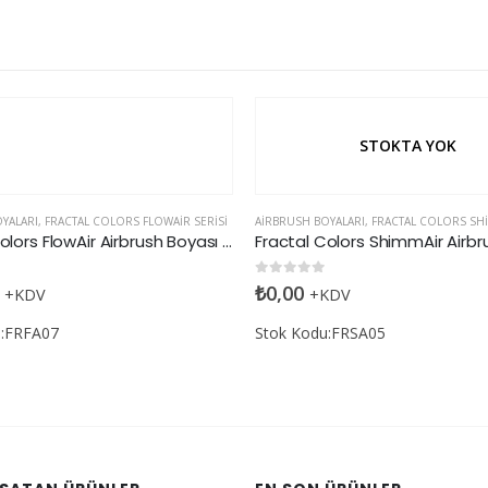
STOKTA YOK
YALARI
,
FRACTAL COLORS FLOWAIR SERISI
AIRBRUSH BOYALARI
,
FRACTAL COLORS SHIM
Fractal Colors FlowAir Airbrush Boyası Claret
den
0
5 üzerinden
₺
0,00
+KDV
+KDV
u:FRFA07
Stok Kodu:FRSA05