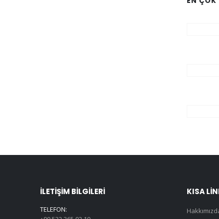
EN ÇOK
İLETIŞIM BILGILERI
KISA LI
TELEFON:
Hakkımızd
+90 532 365 02 10