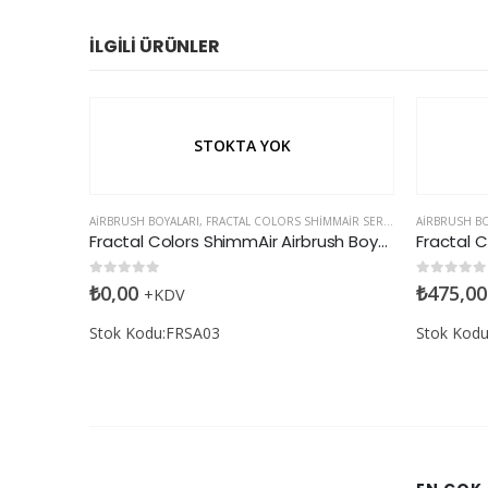
İLGILI ÜRÜNLER
STOKTA YOK
AIRBRUSH BOYALARI
,
FRACTAL COLORS SHIMMAIR SERISI
AIRBRUSH BO
Fractal Colors ShimmAir Airbrush Boyası Shell Nacre Blue
0
5 üzerinden
0
5 üzerin
₺
0,00
₺
475,00
+KDV
Stok Kodu:FRSA03
Stok Kod
AIR SERISI
Fractal Colors ShimmAir Airbrush Boyası Shell Nacre Green