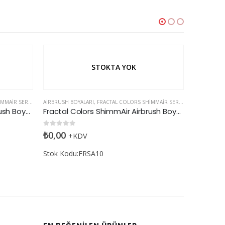
STOKTA YOK
MAIR SERISI
AIRBRUSH BOYALARI
,
FRACTAL COLORS SHIMMAIR SERISI
Fractal Colors ShimmAir Airbrush Boyası Ivory
Fractal Colors ShimmAir Airbrush Boyası Satin Gold
0
5 üzerinden
₺
0,00
+KDV
Stok Kodu:FRSA10
AIRBRUSH B