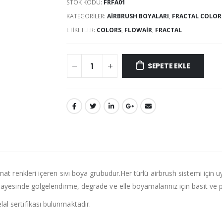
STOK KODU:
FRFA01
KATEGORILER:
AIRBRUSH BOYALARI
,
FRACTAL COLORS
ETIKETLER:
COLORS
,
FLOWAIR
,
FRACTAL
SEPETE EKLE
i mat renkleri içeren sıvı boya grubudur.Her türlü airbrush sistemi içi
i sayesinde gölgelendirme, degrade ve elle boyamalarınız için basit ve 
al sertifikası bulunmaktadır.