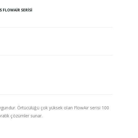
 FLOWAIR SERISI
n uygundur. Örtücülüğü çok yüksek olan FlowAir serisi 100
pratik çözümler sunar.