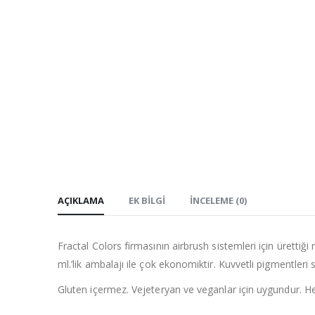
AÇIKLAMA
EK BILGI
İNCELEME (0)
Fractal Colors firmasının airbrush sistemleri için ürettiğ
ml.’lik ambalajı ile çok ekonomiktir. Kuvvetli pigmentler
Gluten içermez. Vejeteryan ve veganlar için uygundur. Hel