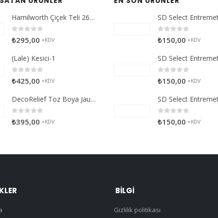
 SATAN ÜRÜNLER
EN SON ÜRÜNLER
Hamilworth Çiçek Teli 26g Beyaz
0
5 üzerinden
0
5 üzerinden
₺
295,00
₺
150,00
+KDV
+KDV
(Lale) Kesici-1
0
5 üzerinden
0
5 üzerinden
₺
425,00
₺
150,00
+KDV
+KDV
DecoRelief Toz Boya Jauna Citron
0
5 üzerinden
0
5 üzerinden
₺
395,00
₺
150,00
+KDV
+KDV
NKLER
BILGI
a
Gizlilik politikası