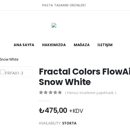
PASTA TASARIM ÜRÜNLERI
ANA SAYFA
HAKKIMIZDA
MAĞAZA
İLETIŞIM
ı Snow White
Fractal Colors FlowA
Snow White
( Henüz inceleme yapılmadı. )
0
out of 5
₺
475,00
+KDV
AVAILABILITY:
STOKTA