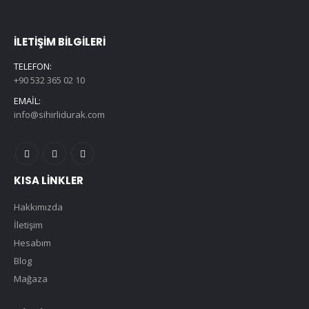
İLETIŞIM BILGILERI
TELEFON:
+90 532 365 02 10
EMAIL:
info@sihirlidurak.com
KISA LINKLER
Hakkımızda
İletişim
Hesabım
Blog
Mağaza