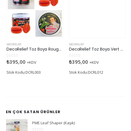
DECORELIEF
DecoRelief Toz Boya Vert Menthe
0
5 üzerinden
₺
395,00
+KDV
Stok Kodu:DCRL012
DECORELIEF
DecoRelief Toz Boya Rouge Tomate
0
5 üzerinden
₺
395,00
+KDV
Stok Kodu:DCRL003
EN ÇOK SATAN ÜRÜNLER
PME Leaf Shaper (Kaşık)