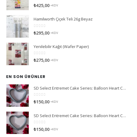
0
5 üzerinden
₺
425,00
+KDV
Hamilworth Çiçek Teli 26g Beyaz
0
5 üzerinden
₺
295,00
+KDV
Yenilebilir Kağıt (Wafer Paper)
0
5 üzerinden
₺
275,00
+KDV
EN SON ÜRÜNLER
SD Select Entremet Cake Series: Balloon Heart Cutter Small Cutter (Antreme Pasta Serisi: Balon Kalp Kesici)
0
5 üzerinden
₺
150,00
+KDV
SD Select Entremet Cake Series: Balloon Heart Cutter Cutter (Antreme Pasta Serisi: Balon Kalp Kesici)
0
5 üzerinden
₺
150,00
+KDV