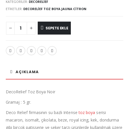
KATEGORILER:
DECORELIEF
ETIKETLER:
DECORELIEF TOZ BOYA JAUNA CITRON
SEPETE EKLE
AÇIKLAMA
DecoRelief Toz Boya Noir
Gramaj : 5 gr.
Deco Relief firmasının su bazlı Intense
toz boya
serisi
macaron, isomalt, çikolata, beze, royal icing, kek, dondurma
gibi birçok patisserie ve şeker tarzı ürünlerde kullanılmak üzere