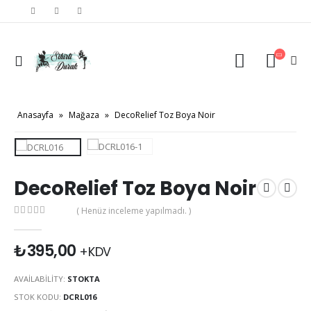
Anasayfa
»
Mağaza
»
DecoRelief Toz Boya Noir
DecoRelief Toz Boya Noir
( Henüz inceleme yapılmadı. )
0
out of 5
₺
395,00
+KDV
AVAILABILITY:
STOKTA
STOK KODU:
DCRL016