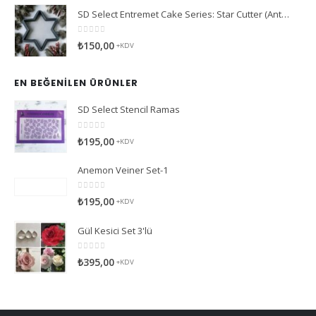
SD Select Entremet Cake Series: Star Cutter (Antreme Pasta Serisi: Yıldız Kesici)
0
5 üzerinden
₺
150,00
+KDV
EN BEĞENILEN ÜRÜNLER
SD Select Stencil Ramas
0
5 üzerinden
₺
195,00
+KDV
Anemon Veiner Set-1
0
5 üzerinden
₺
195,00
+KDV
Gül Kesici Set 3'lü
0
5 üzerinden
₺
395,00
+KDV