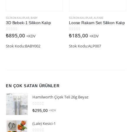
SILIKON KALIPLAR
,
BABY
SILIKON KALIPLAR
,
ALFABE
3D Bebek-1 Silikon Kalıp
Loose Rakam Set Silikon Kalıp
0
5 üzerinden
0
5 üzerinden
₺
895,00
₺
185,00
+KDV
+KDV
Stok Kodu:BABY002
Stok Kodu:ALP007
EN ÇOK SATAN ÜRÜNLER
Hamilworth Çiçek Teli 26g Beyaz
0
5 üzerinden
₺
295,00
+KDV
(Lale) Kesici-1