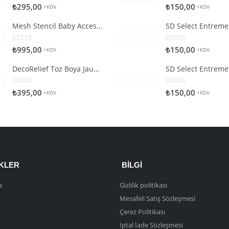
0
5 üzerinden
0
5 üzerinden
₺
295,00
₺
150,00
+KDV
+KDV
Mesh Stencil Baby Accessories
0
5 üzerinden
0
5 üzerinden
₺
995,00
₺
150,00
+KDV
+KDV
DecoRelief Toz Boya Jauna Citron
0
5 üzerinden
0
5 üzerinden
₺
395,00
₺
150,00
+KDV
+KDV
NKLER
BILGI
a
Gizlilik politikası
Mesafeli Satış Sözleşmesi
Çerez Politikası
İptal İade Sözleşmesi