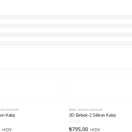
KON KALIPLAR
BABY
,
SILIKON KALIPLAR
kon Kalıp
3D Bebek-2 Silikon Kalıp
den
0
5 üzerinden
₺
795,00
+KDV
+KDV