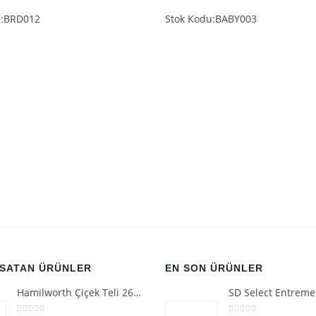
u:BRD012
Stok Kodu:BABY003
 SATAN ÜRÜNLER
EN SON ÜRÜNLER
Hamilworth Çiçek Teli 26g Beyaz