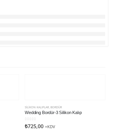
SILIKON KALIPLAR
,
BORDÜR
Wedding Bordür-3 Silikon Kalıp
0
5 üzerinden
₺
725,00
+KDV