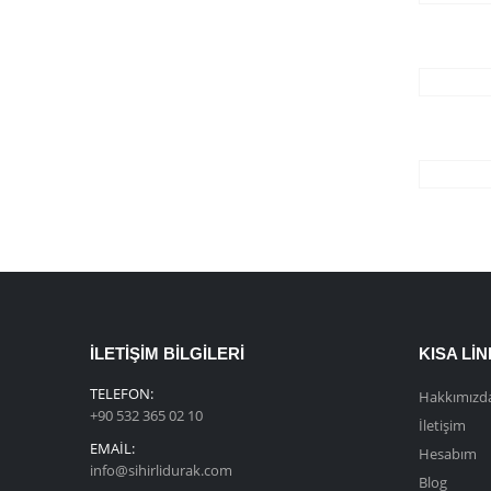
İLETIŞIM BILGILERI
KISA LI
TELEFON:
Hakkımızd
+90 532 365 02 10
İletişim
EMAIL:
Hesabım
info@sihirlidurak.com
Blog