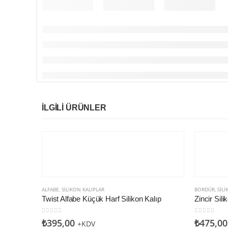
İLGILI ÜRÜNLER
ALFABE
,
SILIKON KALIPLAR
BORDÜR
,
SILI
Twist Alfabe Küçük Harf Silikon Kalıp
Zincir Sili
0
5 üzerinden
0
5 üzerin
₺
395,00
₺
475,00
+KDV