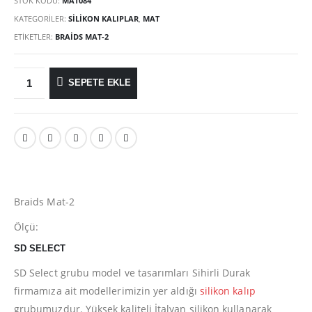
STOK KODU:
MAT084
KATEGORILER:
SILIKON KALIPLAR
,
MAT
ETIKETLER:
BRAIDS MAT-2
SEPETE EKLE
Braids Mat-2
Ölçü:
SD SELECT
SD Select grubu model ve tasarımları Sihirli Durak
firmamıza ait modellerimizin yer aldığı
silikon kalıp
grubumuzdur. Yüksek kaliteli İtalyan silikon kullanarak