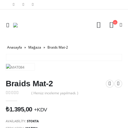
Anasayfa
»
Mağaza
»
Braids Mat-2
Braids Mat-2
( Henüz inceleme yapılmadı. )
0
out of 5
₺
1.395,00
+KDV
AVAILABILITY:
STOKTA