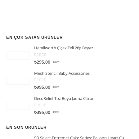
EN ÇOK SATAN ÜRÜNLER
Hamilworth Çiçek Teli 26g Beyaz
0
5 üzerinden
₺
295,00
+KDV
Mesh Stencil Baby Accessories
0
5 üzerinden
₺
995,00
+KDV
DecoRelief Toz Boya Jauna Citron
0
5 üzerinden
₺
395,00
+KDV
EN SON ÜRÜNLER
SD Select Entremet Cake Series: Balloon Heart Cutter Small Cutter (Antreme Pasta Serisi: Balon Kalp Kesici)