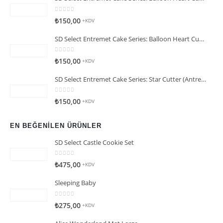
0
5 üzerinden
₺
150,00
+KDV
SD Select Entremet Cake Series: Balloon Heart Cutter Cutter (Antreme Pasta Serisi: Balon Kalp Kesici)
0
5 üzerinden
₺
150,00
+KDV
SD Select Entremet Cake Series: Star Cutter (Antreme Pasta Serisi: Yıldız Kesici)
0
5 üzerinden
₺
150,00
+KDV
EN BEĞENILEN ÜRÜNLER
SD Select Castle Cookie Set
0
5 üzerinden
₺
475,00
+KDV
Sleeping Baby
0
5 üzerinden
₺
275,00
+KDV