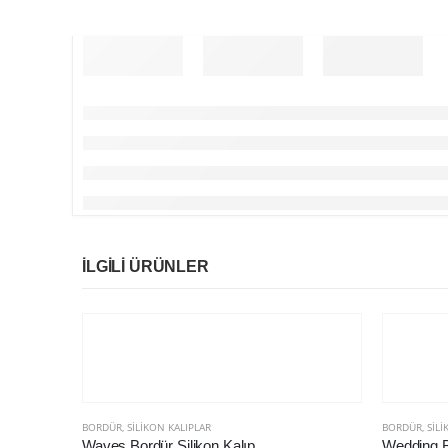
İLGILI ÜRÜNLER
BORDÜR
,
SILIKON KALIPLAR
BORDÜR
,
SILI
Waves Bordür Silikon Kalıp
Wedding Bo