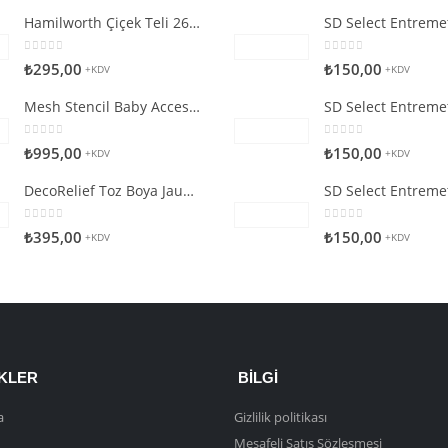
Hamilworth Çiçek Teli 26g Beyaz
0
5 üzerinden
0
5 üzerinden
₺
295,00
₺
150,00
+KDV
+KDV
Mesh Stencil Baby Accessories
0
5 üzerinden
0
5 üzerinden
₺
995,00
₺
150,00
+KDV
+KDV
DecoRelief Toz Boya Jauna Citron
0
5 üzerinden
0
5 üzerinden
₺
395,00
₺
150,00
+KDV
+KDV
NKLER
BILGI
a
Gizlilik politikası
Mesafeli Satış Sözleşmesi