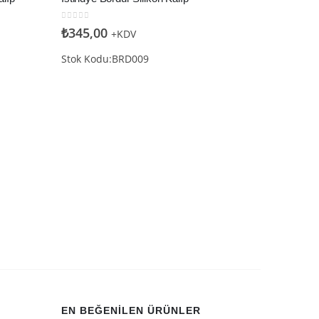
0
5 üzerinden
₺
345,00
+KDV
Stok Kodu:BRD009
BORDÜR
,
SIL
Fiyonk Bo
0
5 üzerin
₺
395,0
Stok Kod
EN BEĞENILEN ÜRÜNLER