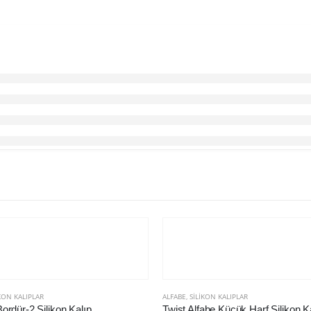
KON KALIPLAR
ALFABE
,
SILIKON KALIPLAR
rdür-2 Silikon Kalıp
Twist Alfabe Küçük Harf Silikon K