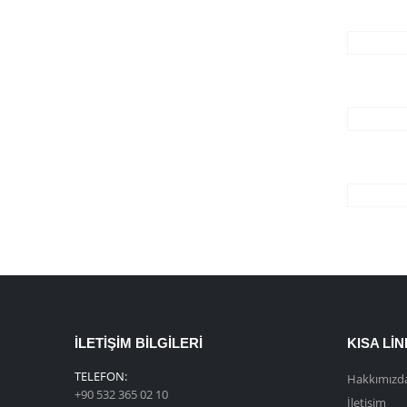
İLETIŞIM BILGILERI
KISA LI
TELEFON:
Hakkımızd
+90 532 365 02 10
İletişim