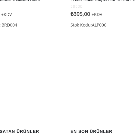
den
0
5 üzerinden
₺
395,00
+KDV
+KDV
u:BRD004
Stok Kodu:ALP006
 SATAN ÜRÜNLER
EN SON ÜRÜNLER