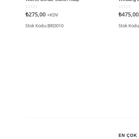
0
5 üzerinden
0
5 üzerin
₺
275,00
₺
475,00
+KDV
Stok Kodu:BRD010
Stok Kod
EN ÇOK