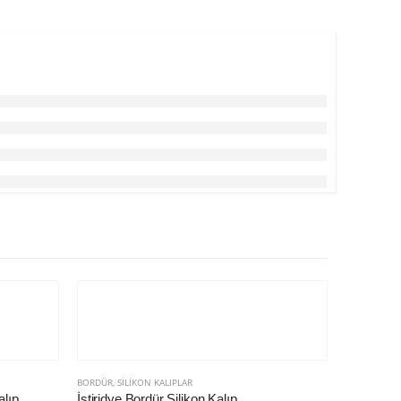
BORDÜR
,
SILIKON KALIPLAR
alıp
İstiridye Bordür Silikon Kalıp