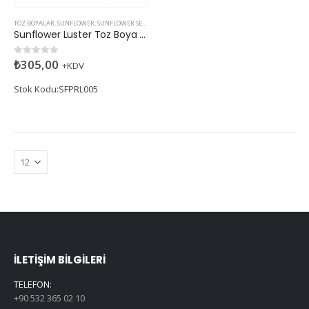
TOZ BOYALAR
,
SUNFLOWER
,
SUNFLOWER SEDEFLI
Sunflower Luster Toz Boya Peacock Green (Sedefli)
₺
305,00
0
5 üzerinden
+KDV
Stok Kodu:SFPRL005
İLETIŞIM BILGILERI
TELEFON:
+90 532 365 02 10