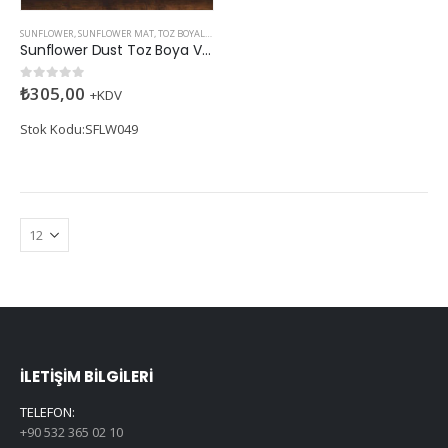
SUNFLOWER
,
SUNFLOWER MAT
,
TOZ BOYALAR
Sunflower Dust Toz Boya Vanillia
₺
305,00
0
5 üzerinden
+KDV
Stok Kodu:SFLW049
İLETIŞIM BILGILERI
TELEFON:
+90 532 365 02 10