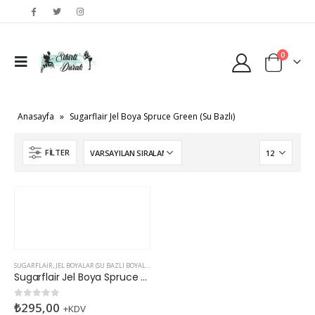
0
Anasayfa
»
Sugarflair Jel Boya Spruce Green (Su Bazlı)
FILTER
SUGARFLAIR
,
JEL BOYALAR (SU BAZLI BOYALAR)
Sugarflair Jel Boya Spruce Green (Su Bazlı)
₺
295,00
0
5 üzerinden
+KDV