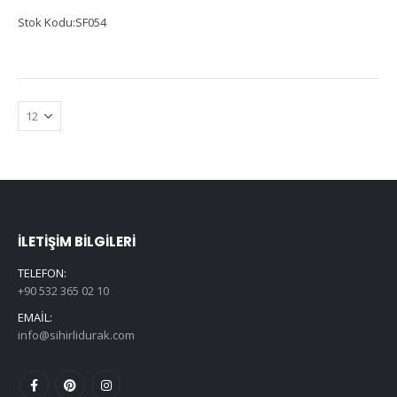
Stok Kodu:SF054
İLETIŞIM BILGILERI
TELEFON:
+90 532 365 02 10
EMAIL:
info@sihirlidurak.com